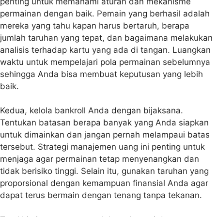
penting untuk memahami aturan dan mekanisme
permainan dengan baik. Pemain yang berhasil adalah
mereka yang tahu kapan harus bertaruh, berapa
jumlah taruhan yang tepat, dan bagaimana melakukan
analisis terhadap kartu yang ada di tangan. Luangkan
waktu untuk mempelajari pola permainan sebelumnya
sehingga Anda bisa membuat keputusan yang lebih
baik.
Kedua, kelola bankroll Anda dengan bijaksana.
Tentukan batasan berapa banyak yang Anda siapkan
untuk dimainkan dan jangan pernah melampaui batas
tersebut. Strategi manajemen uang ini penting untuk
menjaga agar permainan tetap menyenangkan dan
tidak berisiko tinggi. Selain itu, gunakan taruhan yang
proporsional dengan kemampuan finansial Anda agar
dapat terus bermain dengan tenang tanpa tekanan.