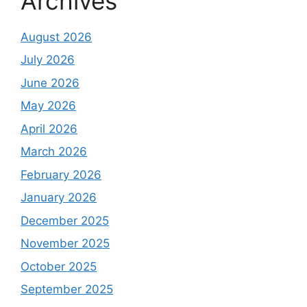
Archives
August 2026
July 2026
June 2026
May 2026
April 2026
March 2026
February 2026
January 2026
December 2025
November 2025
October 2025
September 2025