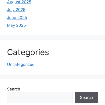
August 2025
July 2025
June 2025
May 2025
Categories
Uncategorized
Search
Search