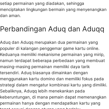
setiap permainan yang diadakan, sehingga
menciptakan lingkungan bermain yang menyenangkan
dan aman.
Perbandingan Aduq dan Aduqq
Aduq dan Aduqq merupakan dua permainan yang
populer di kalangan penggemar game kartu online.
Keduanya memiliki mekanisme permainan yang mirip,
namun terdapat beberapa perbedaan yang membuat
masing-masing permainan memiliki daya tarik
tersendiri. Aduq biasanya dimainkan dengan
menggunakan kartu domino dan memiliki fokus pada
strategi dalam mengatur kombinasi kartu yang dimiliki.
Sebaliknya, Aduqq lebih menekankan pada
keberuntungan, di mana pemain dapat memenangkan
permainan hanya dengan mendapatkan kartu yang