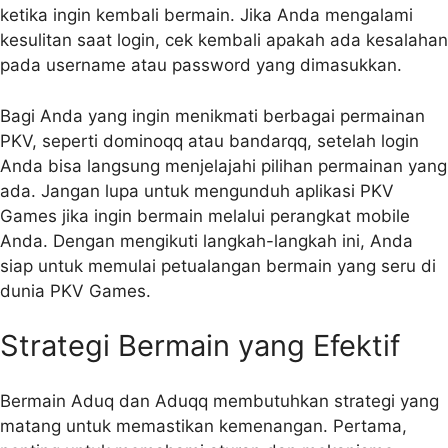
ketika ingin kembali bermain. Jika Anda mengalami
kesulitan saat login, cek kembali apakah ada kesalahan
pada username atau password yang dimasukkan.
Bagi Anda yang ingin menikmati berbagai permainan
PKV, seperti dominoqq atau bandarqq, setelah login
Anda bisa langsung menjelajahi pilihan permainan yang
ada. Jangan lupa untuk mengunduh aplikasi PKV
Games jika ingin bermain melalui perangkat mobile
Anda. Dengan mengikuti langkah-langkah ini, Anda
siap untuk memulai petualangan bermain yang seru di
dunia PKV Games.
Strategi Bermain yang Efektif
Bermain Aduq dan Aduqq membutuhkan strategi yang
matang untuk memastikan kemenangan. Pertama,