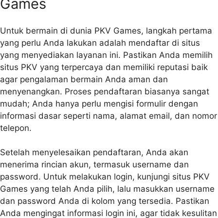
Games
Untuk bermain di dunia PKV Games, langkah pertama
yang perlu Anda lakukan adalah mendaftar di situs
yang menyediakan layanan ini. Pastikan Anda memilih
situs PKV yang terpercaya dan memiliki reputasi baik
agar pengalaman bermain Anda aman dan
menyenangkan. Proses pendaftaran biasanya sangat
mudah; Anda hanya perlu mengisi formulir dengan
informasi dasar seperti nama, alamat email, dan nomor
telepon.
Setelah menyelesaikan pendaftaran, Anda akan
menerima rincian akun, termasuk username dan
password. Untuk melakukan login, kunjungi situs PKV
Games yang telah Anda pilih, lalu masukkan username
dan password Anda di kolom yang tersedia. Pastikan
Anda mengingat informasi login ini, agar tidak kesulitan