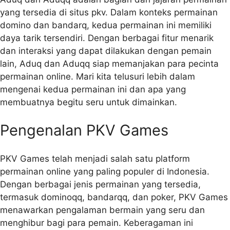
yang tersedia di situs pkv. Dalam konteks permainan
domino dan bandarq, kedua permainan ini memiliki
daya tarik tersendiri. Dengan berbagai fitur menarik
dan interaksi yang dapat dilakukan dengan pemain
lain, Aduq dan Aduqq siap memanjakan para pecinta
permainan online. Mari kita telusuri lebih dalam
mengenai kedua permainan ini dan apa yang
membuatnya begitu seru untuk dimainkan.
Pengenalan PKV Games
PKV Games telah menjadi salah satu platform
permainan online yang paling populer di Indonesia.
Dengan berbagai jenis permainan yang tersedia,
termasuk dominoqq, bandarqq, dan poker, PKV Games
menawarkan pengalaman bermain yang seru dan
menghibur bagi para pemain. Keberagaman ini