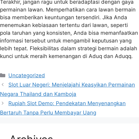
Terakhir, jangan ragu untuk beradaptasi dengan gaya
permainan lawan. Memperhatikan cara lawan bermain
bisa memberikan keuntungan tersendiri. Jika Anda
menemukan kebiasaan tertentu dari lawan, seperti
pola taruhan yang konsisten, Anda bisa memanfaatkan
informasi tersebut untuk mengambil keputusan yang
lebih tepat. Fleksibilitas dalam strategi bermain adalah
kunci untuk meraih kemenangan di Aduq dan Aduqq.
Categories
Uncategorized
Slot Luar Negeri: Menjelajahi Keasyikan Permainan
Negara Thailand dan Kamboja
Rupiah Slot Demo: Pendekatan Menyenangkan
Bertaruh Tanpa Perlu Membayar Uang