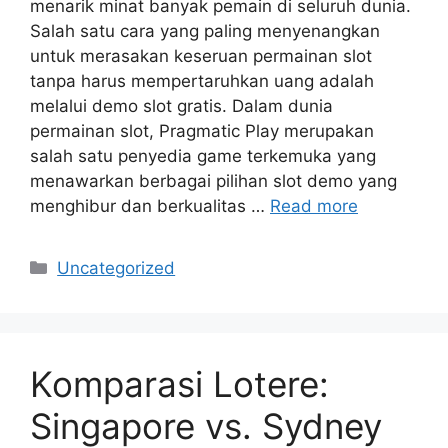
menarik minat banyak pemain di seluruh dunia.
Salah satu cara yang paling menyenangkan
untuk merasakan keseruan permainan slot
tanpa harus mempertaruhkan uang adalah
melalui demo slot gratis. Dalam dunia
permainan slot, Pragmatic Play merupakan
salah satu penyedia game terkemuka yang
menawarkan berbagai pilihan slot demo yang
menghibur dan berkualitas …
Read more
Categories
Uncategorized
Komparasi Lotere:
Singapore vs. Sydney