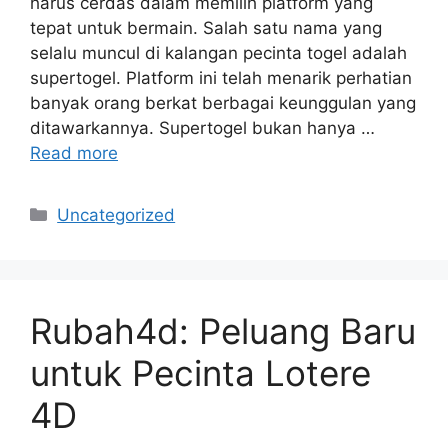
harus cerdas dalam memilih platform yang
tepat untuk bermain. Salah satu nama yang
selalu muncul di kalangan pecinta togel adalah
supertogel. Platform ini telah menarik perhatian
banyak orang berkat berbagai keunggulan yang
ditawarkannya. Supertogel bukan hanya …
Read more
Categories
Uncategorized
Rubah4d: Peluang Baru
untuk Pecinta Lotere
4D