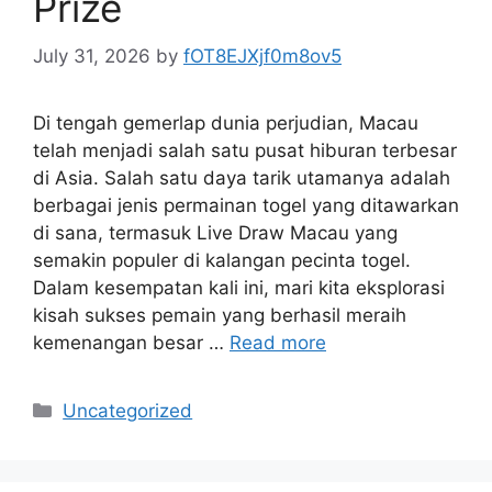
Prize
July 31, 2026
by
fOT8EJXjf0m8ov5
Di tengah gemerlap dunia perjudian, Macau
telah menjadi salah satu pusat hiburan terbesar
di Asia. Salah satu daya tarik utamanya adalah
berbagai jenis permainan togel yang ditawarkan
di sana, termasuk Live Draw Macau yang
semakin populer di kalangan pecinta togel.
Dalam kesempatan kali ini, mari kita eksplorasi
kisah sukses pemain yang berhasil meraih
kemenangan besar …
Read more
Categories
Uncategorized