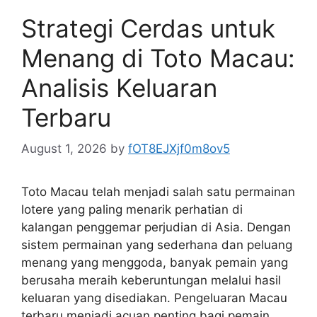
Strategi Cerdas untuk
Menang di Toto Macau:
Analisis Keluaran
Terbaru
August 1, 2026
by
fOT8EJXjf0m8ov5
Toto Macau telah menjadi salah satu permainan
lotere yang paling menarik perhatian di
kalangan penggemar perjudian di Asia. Dengan
sistem permainan yang sederhana dan peluang
menang yang menggoda, banyak pemain yang
berusaha meraih keberuntungan melalui hasil
keluaran yang disediakan. Pengeluaran Macau
terbaru menjadi acuan penting bagi pemain