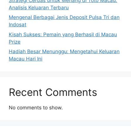
Strategi Cerdas untuk Menang di Toto Macau:
Analisis Keluaran Terbaru
Mengenal Berbagai Jenis Deposit Pulsa Tri dan
Indosat
Kisah Sukses: Pemain yang Berhasil di Macau
Prize
Hadiah Besar Menunggu: Mengetahui Keluaran
Macau Hari Ini
Recent Comments
No comments to show.