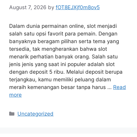
August 7, 2026
by
fOT8EJXjf0m8ov5
Dalam dunia permainan online, slot menjadi
salah satu opsi favorit para pemain. Dengan
banyaknya beragam pilihan serta tema yang
tersedia, tak mengherankan bahwa slot
menarik perhatian banyak orang. Salah satu
jenis jenis yang saat ini populer adalah slot
dengan deposit 5 ribu. Melalui deposit berupa
terjangkau, kamu memiliki peluang dalam
meraih kemenangan besar tanpa harus …
Read
more
Categories
Uncategorized