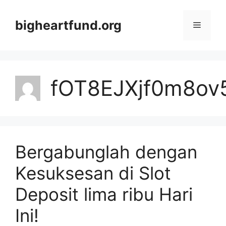
Skip
to
bigheartfund.org
Menu
content
fOT8EJXjf0m8ov
Bergabunglah dengan
Kesuksesan di Slot
Deposit lima ribu Hari
Ini!