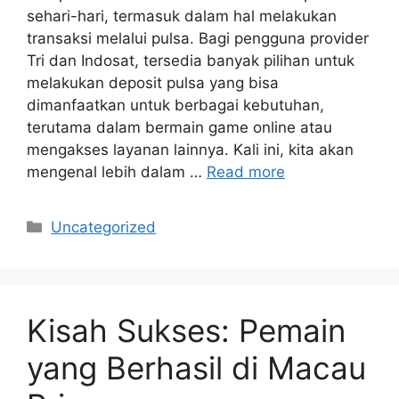
sehari-hari, termasuk dalam hal melakukan
transaksi melalui pulsa. Bagi pengguna provider
Tri dan Indosat, tersedia banyak pilihan untuk
melakukan deposit pulsa yang bisa
dimanfaatkan untuk berbagai kebutuhan,
terutama dalam bermain game online atau
mengakses layanan lainnya. Kali ini, kita akan
mengenal lebih dalam …
Read more
Categories
Uncategorized
Kisah Sukses: Pemain
yang Berhasil di Macau