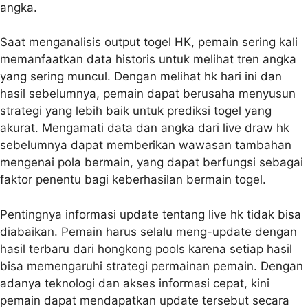
angka.
Saat menganalisis output togel HK, pemain sering kali
memanfaatkan data historis untuk melihat tren angka
yang sering muncul. Dengan melihat hk hari ini dan
hasil sebelumnya, pemain dapat berusaha menyusun
strategi yang lebih baik untuk prediksi togel yang
akurat. Mengamati data dan angka dari live draw hk
sebelumnya dapat memberikan wawasan tambahan
mengenai pola bermain, yang dapat berfungsi sebagai
faktor penentu bagi keberhasilan bermain togel.
Pentingnya informasi update tentang live hk tidak bisa
diabaikan. Pemain harus selalu meng-update dengan
hasil terbaru dari hongkong pools karena setiap hasil
bisa memengaruhi strategi permainan pemain. Dengan
adanya teknologi dan akses informasi cepat, kini
pemain dapat mendapatkan update tersebut secara