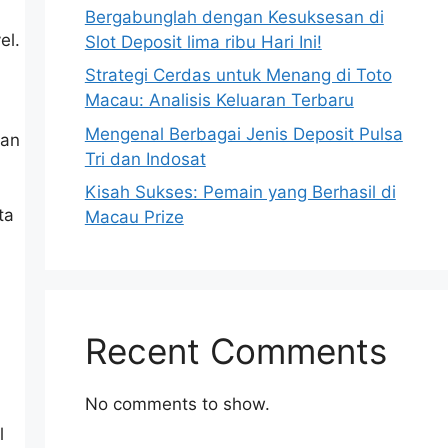
Bergabunglah dengan Kesuksesan di
el.
Slot Deposit lima ribu Hari Ini!
Strategi Cerdas untuk Menang di Toto
Macau: Analisis Keluaran Terbaru
Mengenal Berbagai Jenis Deposit Pulsa
dan
Tri dan Indosat
Kisah Sukses: Pemain yang Berhasil di
ta
Macau Prize
Recent Comments
No comments to show.
l