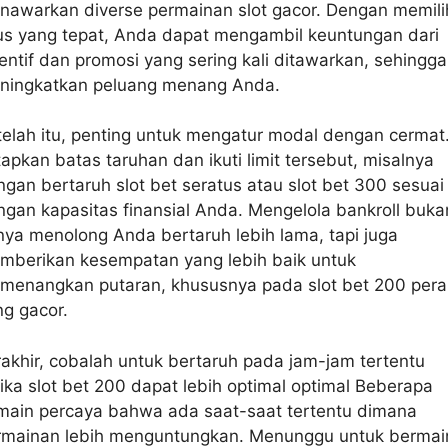
nawarkan diverse permainan slot gacor. Dengan memili
tus yang tepat, Anda dapat mengambil keuntungan dari
entif dan promosi yang sering kali ditawarkan, sehingga
ningkatkan peluang menang Anda.
telah itu, penting untuk mengatur modal dengan cermat
apkan batas taruhan dan ikuti limit tersebut, misalnya
gan bertaruh slot bet seratus atau slot bet 300 sesuai
ngan kapasitas finansial Anda. Mengelola bankroll buka
nya menolong Anda bertaruh lebih lama, tapi juga
mberikan kesempatan yang lebih baik untuk
menangkan putaran, khususnya pada slot bet 200 pera
ng gacor.
rakhir, cobalah untuk bertaruh pada jam-jam tertentu
ika slot bet 200 dapat lebih optimal optimal Beberapa
main percaya bahwa ada saat-saat tertentu dimana
rmainan lebih menguntungkan. Menunggu untuk bermai