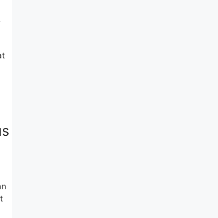
,
at
us
an
t