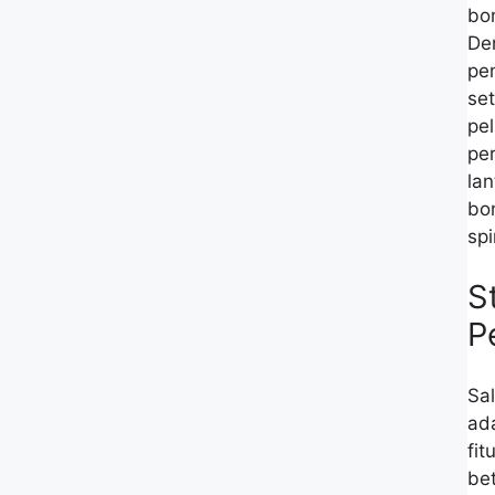
bo
De
pe
se
pe
pe
la
bo
sp
S
P
Sal
ad
fit
bet