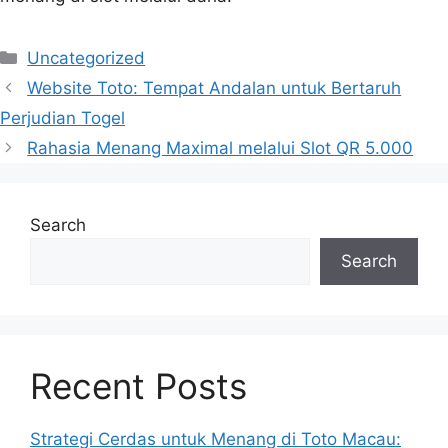
Categories
Uncategorized
Website Toto: Tempat Andalan untuk Bertaruh
Perjudian Togel
Rahasia Menang Maximal melalui Slot QR 5.000
Search
Search
Recent Posts
Strategi Cerdas untuk Menang di Toto Macau: