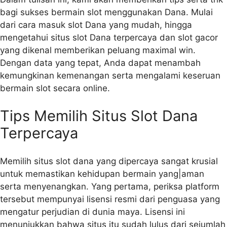
bagi sukses bermain slot menggunakan Dana. Mulai
dari cara masuk slot Dana yang mudah, hingga
mengetahui situs slot Dana terpercaya dan slot gacor
yang dikenal memberikan peluang maximal win.
Dengan data yang tepat, Anda dapat menambah
kemungkinan kemenangan serta mengalami keseruan
bermain slot secara online.
Tips Memilih Situs Slot Dana
Terpercaya
Memilih situs slot dana yang dipercaya sangat krusial
untuk memastikan kehidupan bermain yang|aman
serta menyenangkan. Yang pertama, periksa platform
tersebut mempunyai lisensi resmi dari penguasa yang
mengatur perjudian di dunia maya. Lisensi ini
menunjukkan bahwa situs itu sudah lulus dari sejumlah