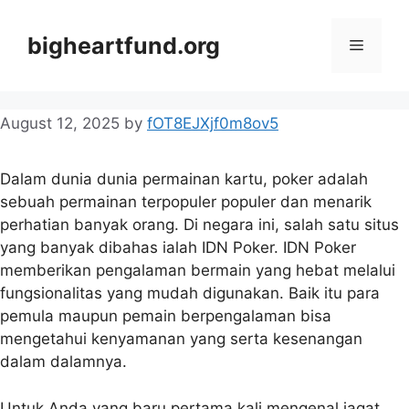
Skip
to
bigheartfund.org
Menu
content
August 12, 2025
by
fOT8EJXjf0m8ov5
Dalam dunia dunia permainan kartu, poker adalah
sebuah permainan terpopuler populer dan menarik
perhatian banyak orang. Di negara ini, salah satu situs
yang banyak dibahas ialah IDN Poker. IDN Poker
memberikan pengalaman bermain yang hebat melalui
fungsionalitas yang mudah digunakan. Baik itu para
pemula maupun pemain berpengalaman bisa
mengetahui kenyamanan yang serta kesenangan
dalam dalamnya.
Untuk Anda yang baru pertama kali mengenal jagat