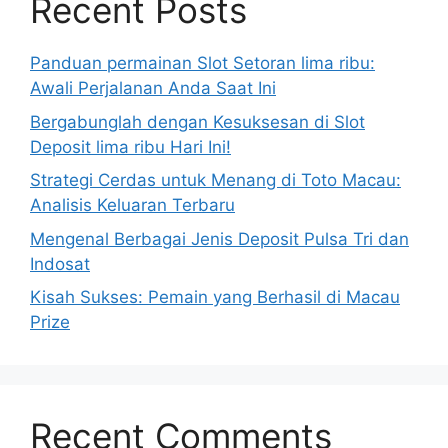
Recent Posts
Panduan permainan Slot Setoran lima ribu:
Awali Perjalanan Anda Saat Ini
Bergabunglah dengan Kesuksesan di Slot
Deposit lima ribu Hari Ini!
Strategi Cerdas untuk Menang di Toto Macau:
Analisis Keluaran Terbaru
Mengenal Berbagai Jenis Deposit Pulsa Tri dan
Indosat
Kisah Sukses: Pemain yang Berhasil di Macau
Prize
Recent Comments