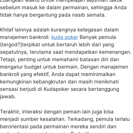
sebelum masuk ke dalam permainan, sehingga Anda
tidak hanya bergantung pada nasib semata.
Khilaf lainnya adalah kurangnya ketegasan dalam
manajemen bankroll.
kuda poker
Banyak pemula
{tergod?]terpikat untuk bertaruh lebih dari yang
sepatutnya, terutama saat mendapatkan kemenangan.
Tetapi, penting untuk memahami batasan diri dan
mengatur budget untuk bermain. Dengan manajemen
bankroll yang efektif, Anda dapat meminimalkan
kemungkinan kebangkrutan dan masih menikmati
sensasi berjudi di Kudapoker secara bertanggung
jawab.
Terakhir, interaksi dengan pemain lain juga bisa
menjadi sumber kesalahan. Terkadang, pemula terlalu
berorientasi pada permainan mereka sendiri dan