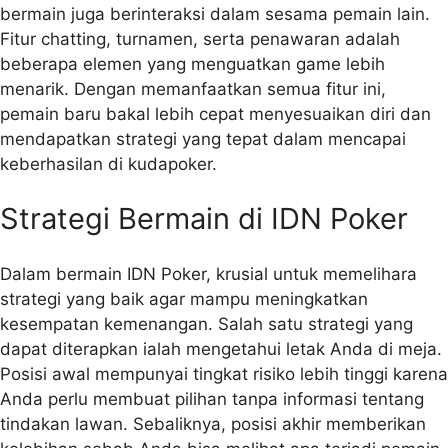
bermain juga berinteraksi dalam sesama pemain lain.
Fitur chatting, turnamen, serta penawaran adalah
beberapa elemen yang menguatkan game lebih
menarik. Dengan memanfaatkan semua fitur ini,
pemain baru bakal lebih cepat menyesuaikan diri dan
mendapatkan strategi yang tepat dalam mencapai
keberhasilan di kudapoker.
Strategi Bermain di IDN Poker
Dalam bermain IDN Poker, krusial untuk memelihara
strategi yang baik agar mampu meningkatkan
kesempatan kemenangan. Salah satu strategi yang
dapat diterapkan ialah mengetahui letak Anda di meja.
Posisi awal mempunyai tingkat risiko lebih tinggi karena
Anda perlu membuat pilihan tanpa informasi tentang
tindakan lawan. Sebaliknya, posisi akhir memberikan