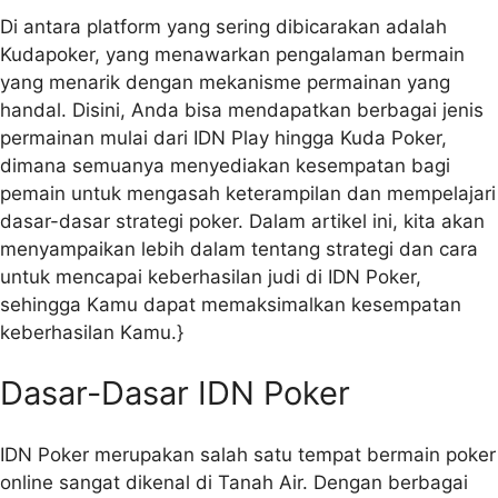
Di antara platform yang sering dibicarakan adalah
Kudapoker, yang menawarkan pengalaman bermain
yang menarik dengan mekanisme permainan yang
handal. Disini, Anda bisa mendapatkan berbagai jenis
permainan mulai dari IDN Play hingga Kuda Poker,
dimana semuanya menyediakan kesempatan bagi
pemain untuk mengasah keterampilan dan mempelajari
dasar-dasar strategi poker. Dalam artikel ini, kita akan
menyampaikan lebih dalam tentang strategi dan cara
untuk mencapai keberhasilan judi di IDN Poker,
sehingga Kamu dapat memaksimalkan kesempatan
keberhasilan Kamu.}
Dasar-Dasar IDN Poker
IDN Poker merupakan salah satu tempat bermain poker
online sangat dikenal di Tanah Air. Dengan berbagai