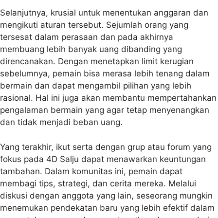
Selanjutnya, krusial untuk menentukan anggaran dan
mengikuti aturan tersebut. Sejumlah orang yang
tersesat dalam perasaan dan pada akhirnya
membuang lebih banyak uang dibanding yang
direncanakan. Dengan menetapkan limit kerugian
sebelumnya, pemain bisa merasa lebih tenang dalam
bermain dan dapat mengambil pilihan yang lebih
rasional. Hal ini juga akan membantu mempertahankan
pengalaman bermain yang agar tetap menyenangkan
dan tidak menjadi beban uang.
Yang terakhir, ikut serta dengan grup atau forum yang
fokus pada 4D Salju dapat menawarkan keuntungan
tambahan. Dalam komunitas ini, pemain dapat
membagi tips, strategi, dan cerita mereka. Melalui
diskusi dengan anggota yang lain, seseorang mungkin
menemukan pendekatan baru yang lebih efektif dalam