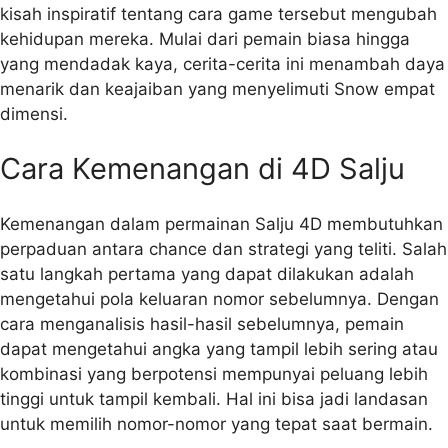
kisah inspiratif tentang cara game tersebut mengubah
kehidupan mereka. Mulai dari pemain biasa hingga
yang mendadak kaya, cerita-cerita ini menambah daya
menarik dan keajaiban yang menyelimuti Snow empat
dimensi.
Cara Kemenangan di 4D Salju
Kemenangan dalam permainan Salju 4D membutuhkan
perpaduan antara chance dan strategi yang teliti. Salah
satu langkah pertama yang dapat dilakukan adalah
mengetahui pola keluaran nomor sebelumnya. Dengan
cara menganalisis hasil-hasil sebelumnya, pemain
dapat mengetahui angka yang tampil lebih sering atau
kombinasi yang berpotensi mempunyai peluang lebih
tinggi untuk tampil kembali. Hal ini bisa jadi landasan
untuk memilih nomor-nomor yang tepat saat bermain.