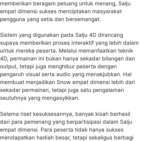
memberikan beragam peluang untuk menang, Salju
empat dimensi sukses menciptakan masyarakat
pengguna yang setia dan bersemangat.
Sistem yang digunakan pada Salju 4D dirancang
supaya memberikan proses interaktif yang lebih dalam
untuk mereka peserta. Melalui memanfaatkan teknik
4D, permainan ini bukan hanya sekadar bilangan dan
output, tetapi juga menghibur peserta dengan
pengaruh visual serta audio yang menakjubkan. Hal
membuat menjadikan Snow empat dimensi lebih dari
sekadar permainan, tetapi juga satu pengalaman
seutuhnya yang mengasyikkan.
Selama riset kesuksesannya, banyak kisah berhasil
dari para pemenang yang berpartisipasi dalam Salju
empat dimensi. Para peserta tidak hanya sukses
mendapatkan hadiah besar, tetapi sekaligus berbagi