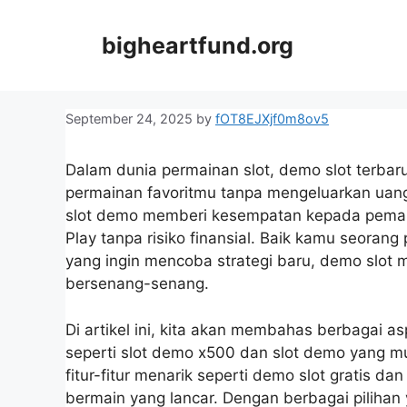
Skip
to
bigheartfund.org
content
September 24, 2025
by
fOT8EJXjf0m8ov5
Dalam dunia permainan slot, demo slot terba
permainan favoritmu tanpa mengeluarkan uang
slot demo memberi kesempatan kepada pemain
Play tanpa risiko finansial. Baik kamu seoran
yang ingin mencoba strategi baru, demo slo
bersenang-senang.
Di artikel ini, kita akan membahas berbagai a
seperti slot demo x500 dan slot demo yang 
fitur-fitur menarik seperti demo slot gratis 
bermain yang lancar. Dengan berbagai pilihan