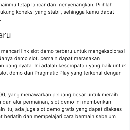
ainmu tetap lancar dan menyenangkan. Pilihlah
dukung koneksi yang stabil, sehingga kamu dapat
.
aru
ng mencari link slot demo terbaru untuk mengeksplorasi
adanya demo slot, pemain dapat merasakan
 uang nyata. Ini adalah kesempatan yang baik untuk
slot demo dari Pragmatic Play yang terkenal dengan
x500, yang menawarkan peluang besar untuk meraih
dan alur permainan, slot demo ini memberikan
 itu, ada juga slot demo gratis yang dapat diakses
t berlatih dan mempelajari cara bermain sebelum