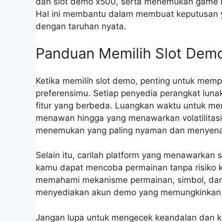
dan slot demo x500, serta menemukan game m
Hal ini membantu dalam membuat keputusan ya
dengan taruhan nyata.
Panduan Memilih Slot Dem
Ketika memilih slot demo, penting untuk mem
preferensimu. Setiap penyedia perangkat lunak
fitur yang berbeda. Luangkan waktu untuk menje
menawan hingga yang menawarkan volatilitasi 
menemukan yang paling nyaman dan menyen
Selain itu, carilah platform yang menawarkan 
kamu dapat mencoba permainan tanpa risiko 
memahami mekanisme permainan, simbol, dan f
menyediakan akun demo yang memungkinkan k
Jangan lupa untuk mengecek keandalan dan kes