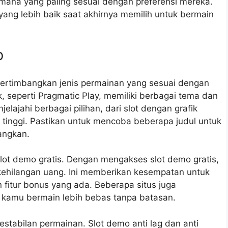
ana yang paling sesuai dengan preferensi mereka.
ng lebih baik saat akhirnya memilih untuk bermain
o
pertimbangkan jenis permainan yang sesuai dengan
, seperti Pragmatic Play, memiliki berbagai tema dan
lajahi berbagai pilihan, dari slot dengan grafik
tinggi. Pastikan untuk mencoba beberapa judul untuk
angkan.
slot demo gratis. Dengan mengakses slot demo gratis,
kehilangan uang. Ini memberikan kesempatan untuk
itur bonus yang ada. Beberapa situs juga
amu bermain lebih bebas tanpa batasan.
tabilan permainan. Slot demo anti lag dan anti