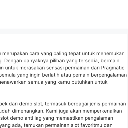
ru merupakan cara yang paling tepat untuk menemukan
. Dengan banyaknya pilihan yang tersedia, bermain
 untuk merasakan sensasi permainan dari Pragmatic
g pemula yang ingin berlatih atau pemain berpengalaman
t menawarkan semua yang kamu butuhkan untuk
spek dari demo slot, termasuk berbagai jenis permainan
mudah dimenangkan. Kami juga akan memperkenalkan
dan slot demo anti lag yang memastikan pengalaman
 yang ada, temukan permainan slot favoritmu dan