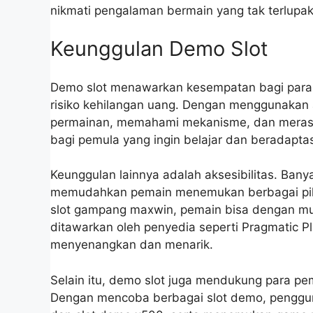
nikmati pengalaman bermain yang tak terlupa
Keunggulan Demo Slot
Demo slot menawarkan kesempatan bagi para
risiko kehilangan uang. Dengan menggunakan a
permainan, memahami mekanisme, dan merasak
bagi pemula yang ingin belajar dan beradapt
Keunggulan lainnya adalah aksesibilitas. Bany
memudahkan pemain menemukan berbagai pilih
slot gampang maxwin, pemain bisa dengan mud
ditawarkan oleh penyedia seperti Pragmatic P
menyenangkan dan menarik.
Selain itu, demo slot juga mendukung para p
Dengan mencoba berbagai slot demo, penggu