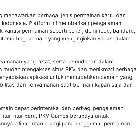
g menawarkan berbagai jenis permainan kartu dan
i Indonesia. Platform ini memberikan pengalaman
 variasi permainan seperti poker, dominoqq, bandarq,
 utama bagi pemain yang menginginkan variasi dalam
 keamanan yang ketat, serta kemudahan dalam
an mudah mengakses situs PKV dan menikmati berbagai
 menyediakan aplikasi untuk memudahkan pemain yang
sibilitas dan kenyamanan saat bermain kapan saja dan
emain dapat berinteraksi dan berbagi pengalaman
tur-fitur baru, PKV Games berupaya untuk
annya pilihan utama bagi para penggemar permainan