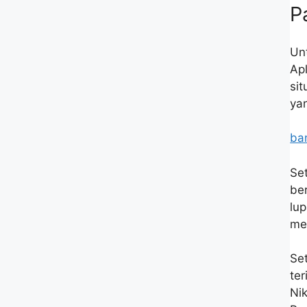
P
Un
Ap
si
ya
ba
Se
be
lu
mem
Set
te
Ni