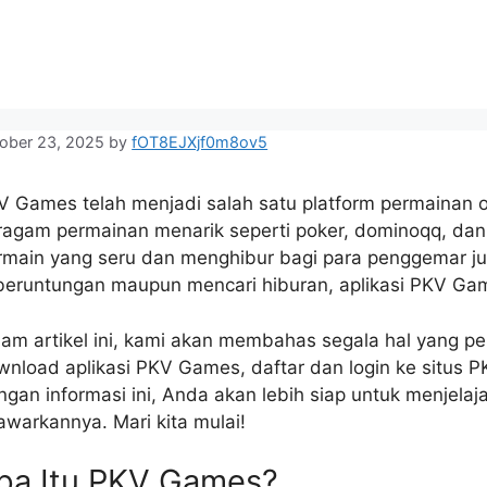
ober 23, 2025
by
fOT8EJXjf0m8ov5
V Games telah menjadi salah satu platform permainan on
ragam permainan menarik seperti poker, dominoqq, dan
rmain yang seru dan menghibur bagi para penggemar ju
beruntungan maupun mencari hiburan, aplikasi PKV Game
lam artikel ini, kami akan membahas segala hal yang pe
wnload aplikasi PKV Games, daftar dan login ke situs 
ngan informasi ini, Anda akan lebih siap untuk menje
awarkannya. Mari kita mulai!
pa Itu PKV Games?