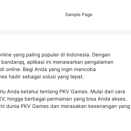
Sample Page
line yang paling populer di Indonesia. Dengan
 bandarqq, aplikasi ini menawarkan pengalaman
di online. Bagi Anda yang ingin mencoba
s hadir sebagai solusi yang tepat.
rlu Anda ketahui tentang PKV Games. Mulai dari cara
PKV, hingga berbagai permainan yang bisa Anda akses.
lajahi dunia PKV Games dan merasakan kesenangan yang