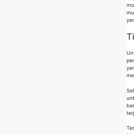
mo
mu
ya
T
Un
per
ya
me
Se
un
be
te
Te