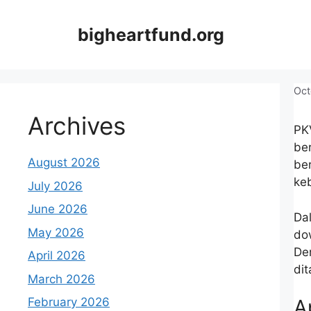
Skip
to
bigheartfund.org
content
Oct
Archives
PK
be
August 2026
be
ke
July 2026
June 2026
Da
May 2026
do
De
April 2026
dit
March 2026
February 2026
A