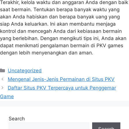
Terakhir, kelola waktu dan anggaran Anda dengan baik
saat bermain. Tentukan berapa banyak waktu yang
akan Anda habiskan dan berapa banyak uang yang
siap Anda keluarkan. Ini akan membantu menjaga
kontrol dan mencegah Anda dari kebiasaan bermain
yang berlebihan. Dengan mengikuti tips ini, Anda akan
dapat menikmati pengalaman bermain di PKV games
dengan lebih menyenangkan dan aman.
Categories
Uncategorized
Mengenal Jenis-Jenis Permainan di Situs PKV
Daftar Situs PKV Terpercaya untuk Penggemar
Game
Search
Search