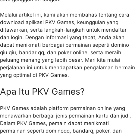
Melalui artikel ini, kami akan membahas tentang cara
download aplikasi PKV Games, keunggulan yang
ditawarkan, serta langkah-langkah untuk mendaftar
dan login. Dengan informasi yang tepat, Anda akan
dapat menikmati berbagai permainan seperti domino
qiu qiu, bandar qq, dan poker online, serta meraih
peluang menang yang lebih besar. Mari kita mulai
perjalanan ini untuk mendapatkan pengalaman bermain
yang optimal di PKV Games.
Apa Itu PKV Games?
PKV Games adalah platform permainan online yang
menawarkan berbagai jenis permainan kartu dan judi.
Dalam PKV Games, pemain dapat menikmati
permainan seperti dominoqq, bandarq, poker, dan