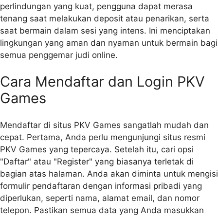
perlindungan yang kuat, pengguna dapat merasa
tenang saat melakukan deposit atau penarikan, serta
saat bermain dalam sesi yang intens. Ini menciptakan
lingkungan yang aman dan nyaman untuk bermain bagi
semua penggemar judi online.
Cara Mendaftar dan Login PKV
Games
Mendaftar di situs PKV Games sangatlah mudah dan
cepat. Pertama, Anda perlu mengunjungi situs resmi
PKV Games yang tepercaya. Setelah itu, cari opsi
"Daftar" atau "Register" yang biasanya terletak di
bagian atas halaman. Anda akan diminta untuk mengisi
formulir pendaftaran dengan informasi pribadi yang
diperlukan, seperti nama, alamat email, dan nomor
telepon. Pastikan semua data yang Anda masukkan