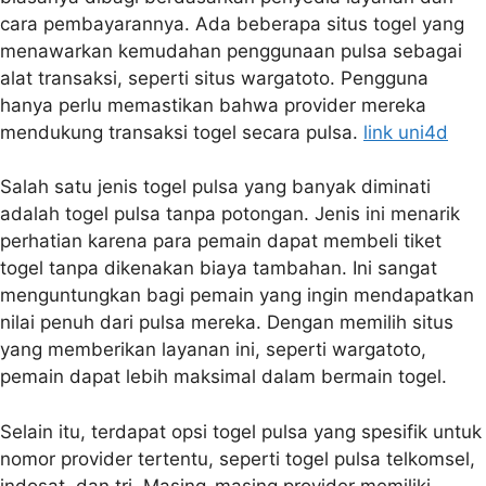
cara pembayarannya. Ada beberapa situs togel yang
menawarkan kemudahan penggunaan pulsa sebagai
alat transaksi, seperti situs wargatoto. Pengguna
hanya perlu memastikan bahwa provider mereka
mendukung transaksi togel secara pulsa.
link uni4d
Salah satu jenis togel pulsa yang banyak diminati
adalah togel pulsa tanpa potongan. Jenis ini menarik
perhatian karena para pemain dapat membeli tiket
togel tanpa dikenakan biaya tambahan. Ini sangat
menguntungkan bagi pemain yang ingin mendapatkan
nilai penuh dari pulsa mereka. Dengan memilih situs
yang memberikan layanan ini, seperti wargatoto,
pemain dapat lebih maksimal dalam bermain togel.
Selain itu, terdapat opsi togel pulsa yang spesifik untuk
nomor provider tertentu, seperti togel pulsa telkomsel,
indosat, dan tri. Masing-masing provider memiliki