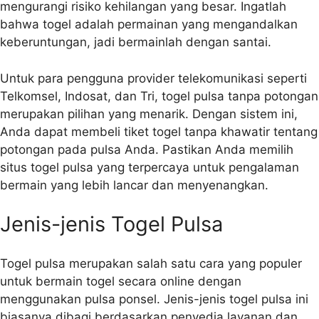
mengurangi risiko kehilangan yang besar. Ingatlah
bahwa togel adalah permainan yang mengandalkan
keberuntungan, jadi bermainlah dengan santai.
Untuk para pengguna provider telekomunikasi seperti
Telkomsel, Indosat, dan Tri, togel pulsa tanpa potongan
merupakan pilihan yang menarik. Dengan sistem ini,
Anda dapat membeli tiket togel tanpa khawatir tentang
potongan pada pulsa Anda. Pastikan Anda memilih
situs togel pulsa yang terpercaya untuk pengalaman
bermain yang lebih lancar dan menyenangkan.
Jenis-jenis Togel Pulsa
Togel pulsa merupakan salah satu cara yang populer
untuk bermain togel secara online dengan
menggunakan pulsa ponsel. Jenis-jenis togel pulsa ini
biasanya dibagi berdasarkan penyedia layanan dan