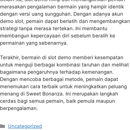
merasakan pengalaman bermain yang hampir identik
dengan versi uang sungguhan. Dengan adanya akun
demo slot, pemain dapat berlatih dan mengembangkan
strategi tanpa merasa tertekan. Ini membantu
membangun kepercayaan diri sebelum beralih ke
permainan yang sebenarnya.
Terakhir, bermain di slot demo memberi kesempatan
untuk menguji berbagai kombinasi taruhan dan melihat
bagaimana pengaruhnya terhadap kemenangan.
Dengan mencoba berbagai metode, pemain dapat
menemukan cara terbaik untuk meningkatkan peluang
menang di Sweet Bonanza. Ini merupakan langkah
cerdas bagi semua pemain, baik pemula maupun
berpengalaman.
Categories
Uncategorized