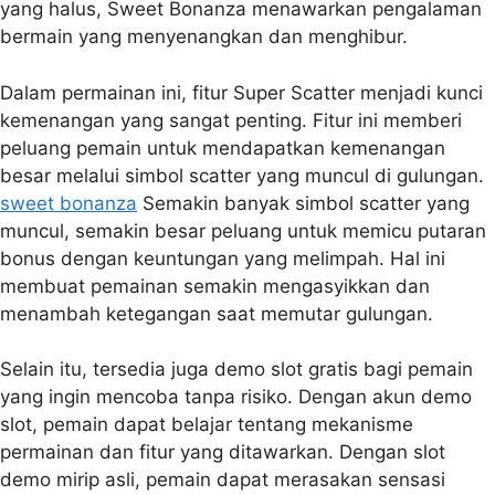
yang halus, Sweet Bonanza menawarkan pengalaman
bermain yang menyenangkan dan menghibur.
Dalam permainan ini, fitur Super Scatter menjadi kunci
kemenangan yang sangat penting. Fitur ini memberi
peluang pemain untuk mendapatkan kemenangan
besar melalui simbol scatter yang muncul di gulungan.
sweet bonanza
Semakin banyak simbol scatter yang
muncul, semakin besar peluang untuk memicu putaran
bonus dengan keuntungan yang melimpah. Hal ini
membuat pemainan semakin mengasyikkan dan
menambah ketegangan saat memutar gulungan.
Selain itu, tersedia juga demo slot gratis bagi pemain
yang ingin mencoba tanpa risiko. Dengan akun demo
slot, pemain dapat belajar tentang mekanisme
permainan dan fitur yang ditawarkan. Dengan slot
demo mirip asli, pemain dapat merasakan sensasi