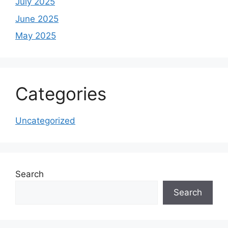
July 2025
June 2025
May 2025
Categories
Uncategorized
Search
Search