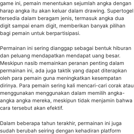
game ini, pemain menentukan sejumlah angka dengan
harap angka itu akan keluar dalam drawing. Supertogel
tersedia dalam beragam jenis, termasuk angka dua
digit sampai enam digit, memberikan banyak pilihan
bagi pemain untuk berpartisipasi.
Permainan ini sering dianggap sebagai bentuk hiburan
dan peluang mendapatkan mendapat uang besar.
Meskipun nasib memainkan peranan penting dalam
permainan ini, ada juga taktik yang dapat diterapkan
oleh para pemain guna meningkatkan kesempatan
dirinya. Para pemain sering kali mencari-cari corak atau
menggunakan menggunakan dalam memilih angka-
angka angka mereka, meskipun tidak menjamin bahwa
cara tersebut akan efektif.
Dalam beberapa tahun terakhir, permainan ini juga
sudah berubah seiring dengan kehadiran platform