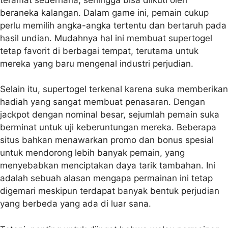
beraneka kalangan. Dalam game ini, pemain cukup
perlu memilih angka-angka tertentu dan bertaruh pada
hasil undian. Mudahnya hal ini membuat supertogel
tetap favorit di berbagai tempat, terutama untuk
mereka yang baru mengenal industri perjudian.
Selain itu, supertogel terkenal karena suka memberikan
hadiah yang sangat membuat penasaran. Dengan
jackpot dengan nominal besar, sejumlah pemain suka
berminat untuk uji keberuntungan mereka. Beberapa
situs bahkan menawarkan promo dan bonus spesial
untuk mendorong lebih banyak pemain, yang
menyebabkan menciptakan daya tarik tambahan. Ini
adalah sebuah alasan mengapa permainan ini tetap
digemari meskipun terdapat banyak bentuk perjudian
yang berbeda yang ada di luar sana.