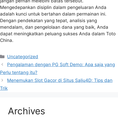
jangan pernah melebihi batas tersebut.
Mengedepankan disiplin dalam pengeluaran Anda
adalah kunci untuk bertahan dalam permainan ini.
Dengan pendekatan yang tepat, analisis yang
mendalam, dan pengelolaan dana yang baik, Anda
dapat meningkatkan peluang sukses Anda dalam Toto
China.
Categories
Uncategorized
Pengalaman dengan PG Soft Demo: Apa saja yang
Perlu tentang itu?
Menemukan Slot Gacor di Situs Salju4D: Tips dan
Trik
Archives