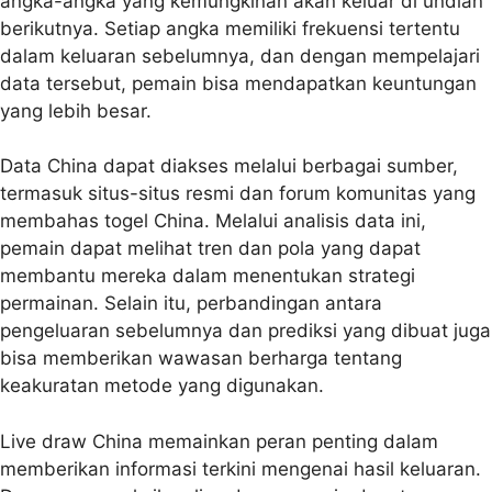
angka-angka yang kemungkinan akan keluar di undian
berikutnya. Setiap angka memiliki frekuensi tertentu
dalam keluaran sebelumnya, dan dengan mempelajari
data tersebut, pemain bisa mendapatkan keuntungan
yang lebih besar.
Data China dapat diakses melalui berbagai sumber,
termasuk situs-situs resmi dan forum komunitas yang
membahas togel China. Melalui analisis data ini,
pemain dapat melihat tren dan pola yang dapat
membantu mereka dalam menentukan strategi
permainan. Selain itu, perbandingan antara
pengeluaran sebelumnya dan prediksi yang dibuat juga
bisa memberikan wawasan berharga tentang
keakuratan metode yang digunakan.
Live draw China memainkan peran penting dalam
memberikan informasi terkini mengenai hasil keluaran.