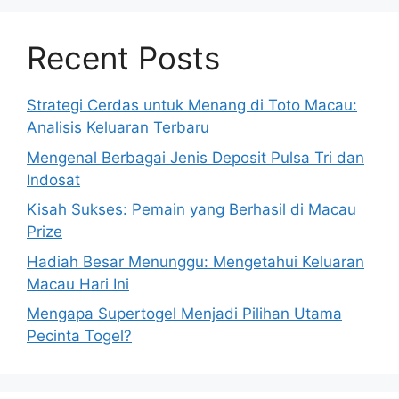
Recent Posts
Strategi Cerdas untuk Menang di Toto Macau:
Analisis Keluaran Terbaru
Mengenal Berbagai Jenis Deposit Pulsa Tri dan
Indosat
Kisah Sukses: Pemain yang Berhasil di Macau
Prize
Hadiah Besar Menunggu: Mengetahui Keluaran
Macau Hari Ini
Mengapa Supertogel Menjadi Pilihan Utama
Pecinta Togel?