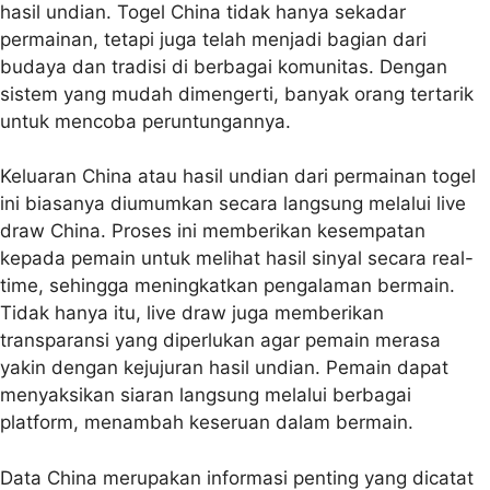
hasil undian. Togel China tidak hanya sekadar
permainan, tetapi juga telah menjadi bagian dari
budaya dan tradisi di berbagai komunitas. Dengan
sistem yang mudah dimengerti, banyak orang tertarik
untuk mencoba peruntungannya.
Keluaran China atau hasil undian dari permainan togel
ini biasanya diumumkan secara langsung melalui live
draw China. Proses ini memberikan kesempatan
kepada pemain untuk melihat hasil sinyal secara real-
time, sehingga meningkatkan pengalaman bermain.
Tidak hanya itu, live draw juga memberikan
transparansi yang diperlukan agar pemain merasa
yakin dengan kejujuran hasil undian. Pemain dapat
menyaksikan siaran langsung melalui berbagai
platform, menambah keseruan dalam bermain.
Data China merupakan informasi penting yang dicatat