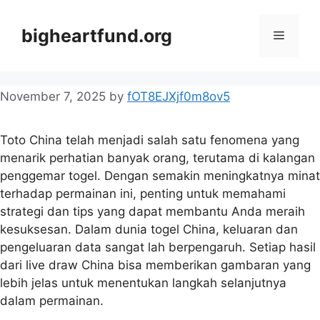
Skip
to
bigheartfund.org
Menu
content
November 7, 2025
by
fOT8EJXjf0m8ov5
Toto China telah menjadi salah satu fenomena yang
menarik perhatian banyak orang, terutama di kalangan
penggemar togel. Dengan semakin meningkatnya minat
terhadap permainan ini, penting untuk memahami
strategi dan tips yang dapat membantu Anda meraih
kesuksesan. Dalam dunia togel China, keluaran dan
pengeluaran data sangat lah berpengaruh. Setiap hasil
dari live draw China bisa memberikan gambaran yang
lebih jelas untuk menentukan langkah selanjutnya
dalam permainan.