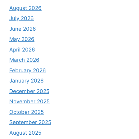
August 2026
July 2026
June 2026
May 2026
April 2026
March 2026
February 2026
January 2026
December 2025
November 2025
October 2025
September 2025
August 2025