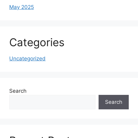
May 2025
Categories
Uncategorized
Search
Search