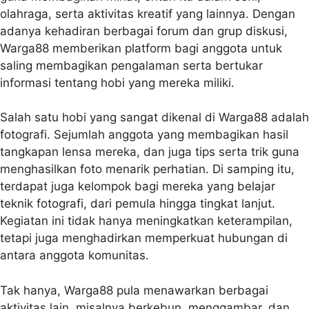
olahraga, serta aktivitas kreatif yang lainnya. Dengan
adanya kehadiran berbagai forum dan grup diskusi,
Warga88 memberikan platform bagi anggota untuk
saling membagikan pengalaman serta bertukar
informasi tentang hobi yang mereka miliki.
Salah satu hobi yang sangat dikenal di Warga88 adalah
fotografi. Sejumlah anggota yang membagikan hasil
tangkapan lensa mereka, dan juga tips serta trik guna
menghasilkan foto menarik perhatian. Di samping itu,
terdapat juga kelompok bagi mereka yang belajar
teknik fotografi, dari pemula hingga tingkat lanjut.
Kegiatan ini tidak hanya meningkatkan keterampilan,
tetapi juga menghadirkan memperkuat hubungan di
antara anggota komunitas.
Tak hanya, Warga88 pula menawarkan berbagai
aktivitas lain, misalnya berkebun, menggambar, dan