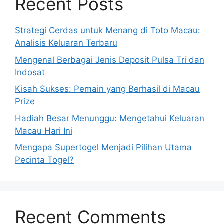
Recent Posts
Strategi Cerdas untuk Menang di Toto Macau:
Analisis Keluaran Terbaru
Mengenal Berbagai Jenis Deposit Pulsa Tri dan
Indosat
Kisah Sukses: Pemain yang Berhasil di Macau
Prize
Hadiah Besar Menunggu: Mengetahui Keluaran
Macau Hari Ini
Mengapa Supertogel Menjadi Pilihan Utama
Pecinta Togel?
Recent Comments