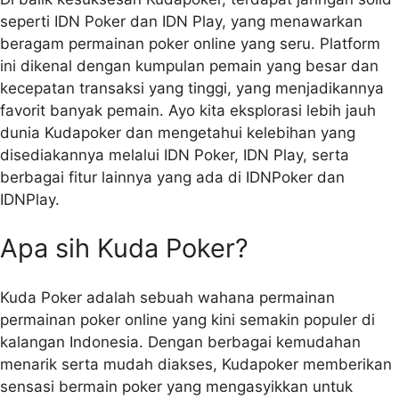
seperti IDN Poker dan IDN Play, yang menawarkan
beragam permainan poker online yang seru. Platform
ini dikenal dengan kumpulan pemain yang besar dan
kecepatan transaksi yang tinggi, yang menjadikannya
favorit banyak pemain. Ayo kita eksplorasi lebih jauh
dunia Kudapoker dan mengetahui kelebihan yang
disediakannya melalui IDN Poker, IDN Play, serta
berbagai fitur lainnya yang ada di IDNPoker dan
IDNPlay.
Apa sih Kuda Poker?
Kuda Poker adalah sebuah wahana permainan
permainan poker online yang kini semakin populer di
kalangan Indonesia. Dengan berbagai kemudahan
menarik serta mudah diakses, Kudapoker memberikan
sensasi bermain poker yang mengasyikkan untuk