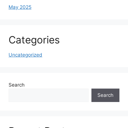
May 2025
Categories
Uncategorized
Search
Search