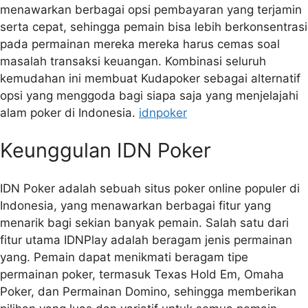
menawarkan berbagai opsi pembayaran yang terjamin
serta cepat, sehingga pemain bisa lebih berkonsentrasi
pada permainan mereka mereka harus cemas soal
masalah transaksi keuangan. Kombinasi seluruh
kemudahan ini membuat Kudapoker sebagai alternatif
opsi yang menggoda bagi siapa saja yang menjelajahi
alam poker di Indonesia.
idnpoker
Keunggulan IDN Poker
IDN Poker adalah sebuah situs poker online populer di
Indonesia, yang menawarkan berbagai fitur yang
menarik bagi sekian banyak pemain. Salah satu dari
fitur utama IDNPlay adalah beragam jenis permainan
yang. Pemain dapat menikmati beragam tipe
permainan poker, termasuk Texas Hold Em, Omaha
Poker, dan Permainan Domino, sehingga memberikan