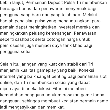
Lebih lanjut, Permainan Deposit Pulsa Tri memberikan
berbagai bonus dan penawaran menyeruak bagi
pengguna yang baru dan yang telah ada. Melalui
hadiah pengisian pulsa yang menguntungkan, para
pemain dapat meningkatkan investasi mereka dan
meningkatkan peluang kemenangan. Penawaran
seperti cashback serta potongan harga untuk
pemrosesan juga menjadi daya tarik khas bagi
pengguna setia.
Selain itu, jaringan yang kuat dan stabil dari Tri
menjamin kualitas gameplay yang baik. Koneksi
internet yang baik sangat penting bagi permainan slot
online, dan Tri memberikan solusi yang dapat
dipercaya di aneka lokasi. Fitur ini memberi
kemudahan pengguna untuk merasakan game tanpa
gangguan, sehingga membuat kegiatan bermain game
jadi mengasyikkan dan memikat.