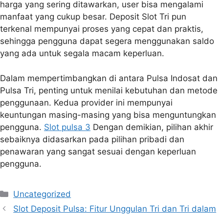
harga yang sering ditawarkan, user bisa mengalami
manfaat yang cukup besar. Deposit Slot Tri pun
terkenal mempunyai proses yang cepat dan praktis,
sehingga pengguna dapat segera menggunakan saldo
yang ada untuk segala macam keperluan.
Dalam mempertimbangkan di antara Pulsa Indosat dan
Pulsa Tri, penting untuk menilai kebutuhan dan metode
penggunaan. Kedua provider ini mempunyai
keuntungan masing-masing yang bisa menguntungkan
pengguna.
Slot pulsa 3
Dengan demikian, pilihan akhir
sebaiknya didasarkan pada pilihan pribadi dan
penawaran yang sangat sesuai dengan keperluan
pengguna.
Categories
Uncategorized
Slot Deposit Pulsa: Fitur Unggulan Tri dan Tri dalam