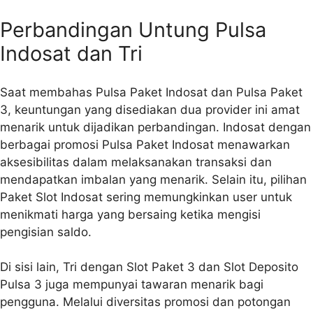
Perbandingan Untung Pulsa
Indosat dan Tri
Saat membahas Pulsa Paket Indosat dan Pulsa Paket
3, keuntungan yang disediakan dua provider ini amat
menarik untuk dijadikan perbandingan. Indosat dengan
berbagai promosi Pulsa Paket Indosat menawarkan
aksesibilitas dalam melaksanakan transaksi dan
mendapatkan imbalan yang menarik. Selain itu, pilihan
Paket Slot Indosat sering memungkinkan user untuk
menikmati harga yang bersaing ketika mengisi
pengisian saldo.
Di sisi lain, Tri dengan Slot Paket 3 dan Slot Deposito
Pulsa 3 juga mempunyai tawaran menarik bagi
pengguna. Melalui diversitas promosi dan potongan