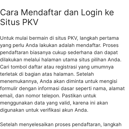
Cara Mendaftar dan Login ke
Situs PKV
Untuk mulai bermain di situs PKV, langkah pertama
yang perlu Anda lakukan adalah mendaftar. Proses
pendaftaran biasanya cukup sederhana dan dapat
dilakukan melalui halaman utama situs pilihan Anda.
Cari tombol daftar atau registrasi yang umumnya
terletak di bagian atas halaman. Setelah
menemukannya, Anda akan diminta untuk mengisi
formulir dengan informasi dasar seperti nama, alamat
email, dan nomor telepon. Pastikan untuk
menggunakan data yang valid, karena ini akan
digunakan untuk verifikasi akun Anda.
Setelah menyelesaikan proses pendaftaran, langkah