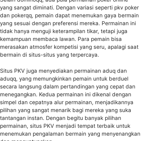
yang sangat diminati. Dengan variasi seperti pkv poker
dan pokerqq, pemain dapat menemukan gaya bermain
yang sesuai dengan preferensi mereka. Permainan ini
tidak hanya menguji keterampilan tikar, tetapi juga
kemampuan membaca lawan. Para pemain bisa
merasakan atmosfer kompetisi yang seru, apalagi saat
bermain di situs-situs yang terpercaya.
Situs PKV juga menyediakan permainan aduq dan
aduqq, yang memungkinkan pemain untuk berduel
secara langsung dalam pertandingan yang cepat dan
menegangkan. Kedua permainan ini dikenal dengan
simpel dan cepatnya alur permainan, menjadikannya
pilihan yang sangat menarik bagi mereka yang suka
tantangan instan. Dengan begitu banyak pilihan
permainan, situs PKV menjadi tempat terbaik untuk
menemukan pengalaman bermain yang menyenangkan