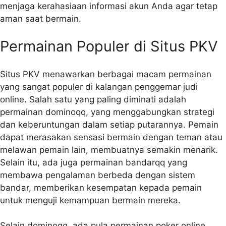
menjaga kerahasiaan informasi akun Anda agar tetap
aman saat bermain.
Permainan Populer di Situs PKV
Situs PKV menawarkan berbagai macam permainan
yang sangat populer di kalangan penggemar judi
online. Salah satu yang paling diminati adalah
permainan dominoqq, yang menggabungkan strategi
dan keberuntungan dalam setiap putarannya. Pemain
dapat merasakan sensasi bermain dengan teman atau
melawan pemain lain, membuatnya semakin menarik.
Selain itu, ada juga permainan bandarqq yang
membawa pengalaman berbeda dengan sistem
bandar, memberikan kesempatan kepada pemain
untuk menguji kemampuan bermain mereka.
Selain dominoqq, ada pula permainan poker online