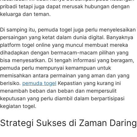
pribadi tetapi juga dapat merusak hubungan dengan
keluarga dan teman.
Di samping itu, pemuda togel juga perlu menyelesaikan
persaingan yang ketat dalam dunia digital. Banyaknya
platform togel online yang muncul membuat mereka
dihadapkan dengan bermacam-macam pilihan yang
bisa menyesatkan. Di tengah informasi yang beragam,
pemuda perlu mempunyai kemampuan untuk
memisahkan antara permainan yang aman dan yang
berisiko.
pemuda togel
Kepastian yang kurang ini
menambah beban dan beban dan mempersulit
keputusan yang perlu diambil dalam berpartisipasi
kegiatan togel.
Strategi Sukses di Zaman Daring