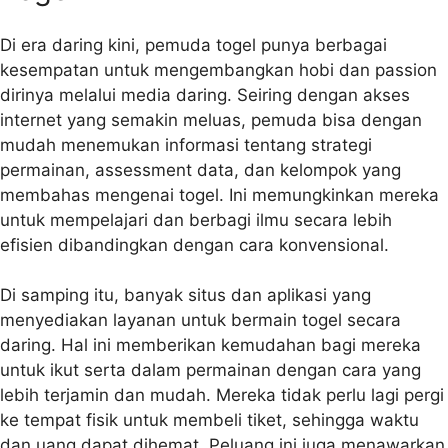
Di era daring kini, pemuda togel punya berbagai
kesempatan untuk mengembangkan hobi dan passion
dirinya melalui media daring. Seiring dengan akses
internet yang semakin meluas, pemuda bisa dengan
mudah menemukan informasi tentang strategi
permainan, assessment data, dan kelompok yang
membahas mengenai togel. Ini memungkinkan mereka
untuk mempelajari dan berbagi ilmu secara lebih
efisien dibandingkan dengan cara konvensional.
Di samping itu, banyak situs dan aplikasi yang
menyediakan layanan untuk bermain togel secara
daring. Hal ini memberikan kemudahan bagi mereka
untuk ikut serta dalam permainan dengan cara yang
lebih terjamin dan mudah. Mereka tidak perlu lagi pergi
ke tempat fisik untuk membeli tiket, sehingga waktu
dan uang dapat dihemat. Peluang ini juga menawarkan