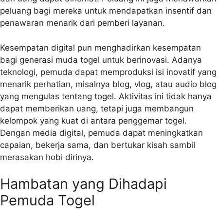
peluang bagi mereka untuk mendapatkan insentif dan
penawaran menarik dari pemberi layanan.
Kesempatan digital pun menghadirkan kesempatan
bagi generasi muda togel untuk berinovasi. Adanya
teknologi, pemuda dapat memproduksi isi inovatif yang
menarik perhatian, misalnya blog, vlog, atau audio blog
yang mengulas tentang togel. Aktivitas ini tidak hanya
dapat memberikan uang, tetapi juga membangun
kelompok yang kuat di antara penggemar togel.
Dengan media digital, pemuda dapat meningkatkan
capaian, bekerja sama, dan bertukar kisah sambil
merasakan hobi dirinya.
Hambatan yang Dihadapi
Pemuda Togel