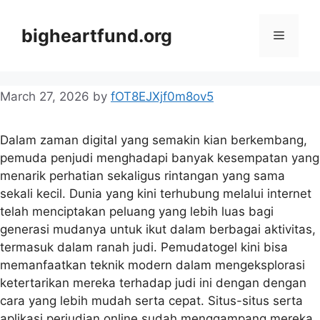
Skip
to
bigheartfund.org
Menu
content
March 27, 2026
by
fOT8EJXjf0m8ov5
Dalam zaman digital yang semakin kian berkembang,
pemuda penjudi menghadapi banyak kesempatan yang
menarik perhatian sekaligus rintangan yang sama
sekali kecil. Dunia yang kini terhubung melalui internet
telah menciptakan peluang yang lebih luas bagi
generasi mudanya untuk ikut dalam berbagai aktivitas,
termasuk dalam ranah judi. Pemudatogel kini bisa
memanfaatkan teknik modern dalam mengeksplorasi
ketertarikan mereka terhadap judi ini dengan dengan
cara yang lebih mudah serta cepat. Situs-situs serta
aplikasi perjudian online sudah menggampang mereka