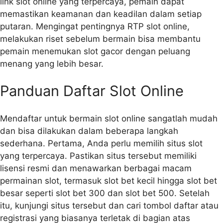
link slot online yang terpercaya, pemain dapat
memastikan keamanan dan keadilan dalam setiap
putaran. Mengingat pentingnya RTP slot online,
melakukan riset sebelum bermain bisa membantu
pemain menemukan slot gacor dengan peluang
menang yang lebih besar.
Panduan Daftar Slot Online
Mendaftar untuk bermain slot online sangatlah mudah
dan bisa dilakukan dalam beberapa langkah
sederhana. Pertama, Anda perlu memilih situs slot
yang terpercaya. Pastikan situs tersebut memiliki
lisensi resmi dan menawarkan berbagai macam
permainan slot, termasuk slot bet kecil hingga slot bet
besar seperti slot bet 300 dan slot bet 500. Setelah
itu, kunjungi situs tersebut dan cari tombol daftar atau
registrasi yang biasanya terletak di bagian atas