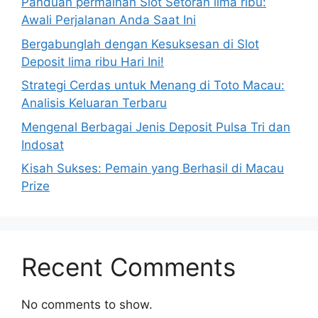
Panduan permainan Slot Setoran lima ribu:
Awali Perjalanan Anda Saat Ini
Bergabunglah dengan Kesuksesan di Slot
Deposit lima ribu Hari Ini!
Strategi Cerdas untuk Menang di Toto Macau:
Analisis Keluaran Terbaru
Mengenal Berbagai Jenis Deposit Pulsa Tri dan
Indosat
Kisah Sukses: Pemain yang Berhasil di Macau
Prize
Recent Comments
No comments to show.