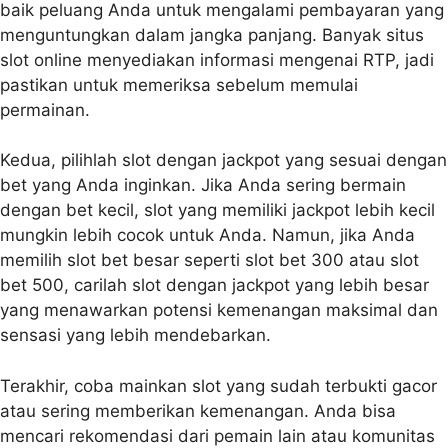
baik peluang Anda untuk mengalami pembayaran yang
menguntungkan dalam jangka panjang. Banyak situs
slot online menyediakan informasi mengenai RTP, jadi
pastikan untuk memeriksa sebelum memulai
permainan.
Kedua, pilihlah slot dengan jackpot yang sesuai dengan
bet yang Anda inginkan. Jika Anda sering bermain
dengan bet kecil, slot yang memiliki jackpot lebih kecil
mungkin lebih cocok untuk Anda. Namun, jika Anda
memilih slot bet besar seperti slot bet 300 atau slot
bet 500, carilah slot dengan jackpot yang lebih besar
yang menawarkan potensi kemenangan maksimal dan
sensasi yang lebih mendebarkan.
Terakhir, coba mainkan slot yang sudah terbukti gacor
atau sering memberikan kemenangan. Anda bisa
mencari rekomendasi dari pemain lain atau komunitas