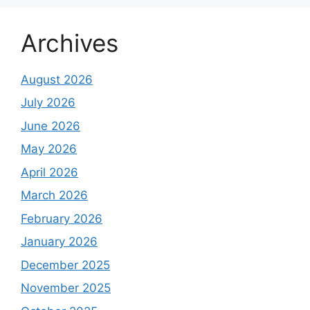
Archives
August 2026
July 2026
June 2026
May 2026
April 2026
March 2026
February 2026
January 2026
December 2025
November 2025