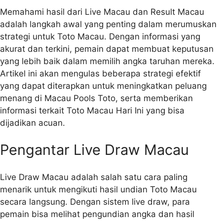
Memahami hasil dari Live Macau dan Result Macau
adalah langkah awal yang penting dalam merumuskan
strategi untuk Toto Macau. Dengan informasi yang
akurat dan terkini, pemain dapat membuat keputusan
yang lebih baik dalam memilih angka taruhan mereka.
Artikel ini akan mengulas beberapa strategi efektif
yang dapat diterapkan untuk meningkatkan peluang
menang di Macau Pools Toto, serta memberikan
informasi terkait Toto Macau Hari Ini yang bisa
dijadikan acuan.
Pengantar Live Draw Macau
Live Draw Macau adalah salah satu cara paling
menarik untuk mengikuti hasil undian Toto Macau
secara langsung. Dengan sistem live draw, para
pemain bisa melihat pengundian angka dan hasil