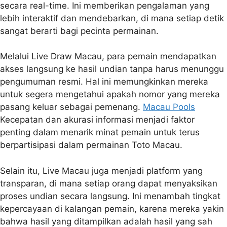
secara real-time. Ini memberikan pengalaman yang
lebih interaktif dan mendebarkan, di mana setiap detik
sangat berarti bagi pecinta permainan.
Melalui Live Draw Macau, para pemain mendapatkan
akses langsung ke hasil undian tanpa harus menunggu
pengumuman resmi. Hal ini memungkinkan mereka
untuk segera mengetahui apakah nomor yang mereka
pasang keluar sebagai pemenang.
Macau Pools
Kecepatan dan akurasi informasi menjadi faktor
penting dalam menarik minat pemain untuk terus
berpartisipasi dalam permainan Toto Macau.
Selain itu, Live Macau juga menjadi platform yang
transparan, di mana setiap orang dapat menyaksikan
proses undian secara langsung. Ini menambah tingkat
kepercayaan di kalangan pemain, karena mereka yakin
bahwa hasil yang ditampilkan adalah hasil yang sah