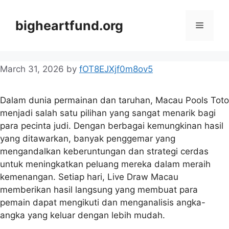
Skip
to
bigheartfund.org
Menu
content
March 31, 2026
by
fOT8EJXjf0m8ov5
Dalam dunia permainan dan taruhan, Macau Pools Toto
menjadi salah satu pilihan yang sangat menarik bagi
para pecinta judi. Dengan berbagai kemungkinan hasil
yang ditawarkan, banyak penggemar yang
mengandalkan keberuntungan dan strategi cerdas
untuk meningkatkan peluang mereka dalam meraih
kemenangan. Setiap hari, Live Draw Macau
memberikan hasil langsung yang membuat para
pemain dapat mengikuti dan menganalisis angka-
angka yang keluar dengan lebih mudah.