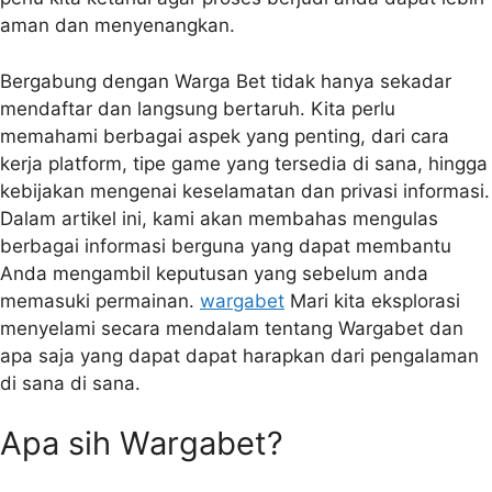
aman dan menyenangkan.
Bergabung dengan Warga Bet tidak hanya sekadar
mendaftar dan langsung bertaruh. Kita perlu
memahami berbagai aspek yang penting, dari cara
kerja platform, tipe game yang tersedia di sana, hingga
kebijakan mengenai keselamatan dan privasi informasi.
Dalam artikel ini, kami akan membahas mengulas
berbagai informasi berguna yang dapat membantu
Anda mengambil keputusan yang sebelum anda
memasuki permainan.
wargabet
Mari kita eksplorasi
menyelami secara mendalam tentang Wargabet dan
apa saja yang dapat dapat harapkan dari pengalaman
di sana di sana.
Apa sih Wargabet?