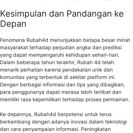
Kesimpulan dan Pandangan ke
Depan
Fenomena Rubah4d menunjukkan betapa besar minat
masyarakat terhadap perjudian angka dan prediksi
yang dapat mempengaruhi kehidupan sehari-hari.
Dalam beberapa tahun terakhir, Rubah 4d telah
menarik perhatian karena pendekatan unik dan
komunitas yang terbentuk di sekitar platform ini.
Dengan berbagai informasi dan tips yang dibagikan,
para penggunanya dapat merasa lebih terlibat dan
memiliki rasa kepemilikan terhadap proses permainan.
Ke depannya, Rubah4d berpotensi untuk terus
berkembang dengan adanya inovasi dalam teknologi
dan cara penyampaian informasi. Peningkatan