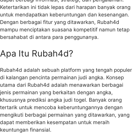
Ketertarikan ini tidak lepas dari harapan banyak orang
untuk mendapatkan keberuntungan dan kesenangan.
Dengan berbagai fitur yang ditawarkan, Rubah4d
mampu menciptakan suasana kompetitif namun tetap
bersahabat di antara para penggunanya.
Apa Itu Rubah4d?
Rubah4d adalah sebuah platform yang tengah populer
di kalangan pencinta permainan judi angka. Konsep
utama dari Rubah4d adalah menawarkan berbagai
jenis permainan yang berkaitan dengan angka,
khususnya prediksi angka judi togel. Banyak orang
tertarik untuk mencoba keberuntungannya dengan
mengikuti berbagai permainan yang ditawarkan, yang
dapat memberikan kesempatan untuk meraih
keuntungan finansial.