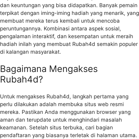
dan keuntungan yang bisa didapatkan. Banyak pemain
terpikat dengan iming-iming hadiah yang menarik, yang
membuat mereka terus kembali untuk mencoba
peruntungannya. Kombinasi antara aspek sosial,
pengalaman interaktif, dan kesempatan untuk meraih
hadiah inilah yang membuat Rubah4d semakin populer
di kalangan masyarakat.
Bagaimana Mengakses
Rubah4d?
Untuk mengakses Rubah4d, langkah pertama yang
perlu dilakukan adalah membuka situs web resmi
mereka. Pastikan Anda menggunakan browser yang
aman dan terupdate untuk menghindari masalah
keamanan. Setelah situs terbuka, cari bagian
pendaftaran yang biasanya terletak di halaman utama.