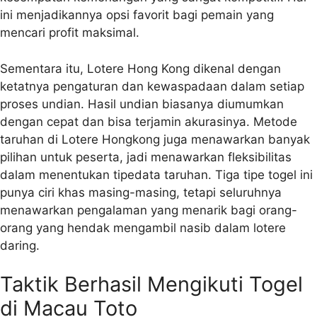
ini menjadikannya opsi favorit bagi pemain yang
mencari profit maksimal.
Sementara itu, Lotere Hong Kong dikenal dengan
ketatnya pengaturan dan kewaspadaan dalam setiap
proses undian. Hasil undian biasanya diumumkan
dengan cepat dan bisa terjamin akurasinya. Metode
taruhan di Lotere Hongkong juga menawarkan banyak
pilihan untuk peserta, jadi menawarkan fleksibilitas
dalam menentukan tipedata taruhan. Tiga tipe togel ini
punya ciri khas masing-masing, tetapi seluruhnya
menawarkan pengalaman yang menarik bagi orang-
orang yang hendak mengambil nasib dalam lotere
daring.
Taktik Berhasil Mengikuti Togel
di Macau Toto