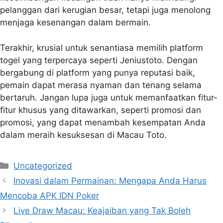
pelanggan dari kerugian besar, tetapi juga menolong
menjaga kesenangan dalam bermain.
Terakhir, krusial untuk senantiasa memilih platform
togel yang terpercaya seperti Jeniustoto. Dengan
bergabung di platform yang punya reputasi baik,
pemain dapat merasa nyaman dan tenang selama
bertaruh. Jangan lupa juga untuk memanfaatkan fitur-
fitur khusus yang ditawarkan, seperti promosi dan
promosi, yang dapat menambah kesempatan Anda
dalam meraih kesuksesan di Macau Toto.
Categories
Uncategorized
Inovasi dalam Permainan: Mengapa Anda Harus
Mencoba APK IDN Poker
Live Draw Macau: Keajaiban yang Tak Boleh