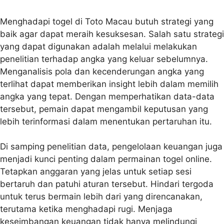
Menghadapi togel di Toto Macau butuh strategi yang
baik agar dapat meraih kesuksesan. Salah satu strategi
yang dapat digunakan adalah melalui melakukan
penelitian terhadap angka yang keluar sebelumnya.
Menganalisis pola dan kecenderungan angka yang
terlihat dapat memberikan insight lebih dalam memilih
angka yang tepat. Dengan memperhatikan data-data
tersebut, pemain dapat mengambil keputusan yang
lebih terinformasi dalam menentukan pertaruhan itu.
Di samping penelitian data, pengelolaan keuangan juga
menjadi kunci penting dalam permainan togel online.
Tetapkan anggaran yang jelas untuk setiap sesi
bertaruh dan patuhi aturan tersebut. Hindari tergoda
untuk terus bermain lebih dari yang direncanakan,
terutama ketika menghadapi rugi. Menjaga
keseimbangan keuangan tidak hanya melindungi