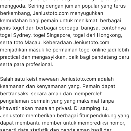
menggoda. Seiring dengan jumlah popular yang terus
berkembang, Jeniustoto.com menyuguhkan
kemudahan bagi pemain untuk menikmati berbagai
jenis togel dari berbagai berbagai bangsa, contohnya
togel Sydney, togel Singapore, togel dari Hongkong,
serta toto Macau. Keberadaan Jeniustoto.com
menjadikan masuk ke permainan togel online jadi lebih
practical dan mengasyikkan, baik bagi pendatang baru
serta para profesional.
Salah satu keistimewaan Jeniustoto.com adalah
keamanan dan kenyamanan yang. Pemain dapat
bertransaksi secara aman dan memperoleh
pengalaman bermain yang yang maksimal tanpa
khawatir akan masalah privasi. Di samping itu,
Jeniustoto memberikan berbagai fitur pendukung yang
dapat membantu member untuk memprediksi nomor,
seperti data statistik dan pendalaman hasil dari