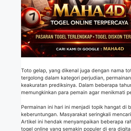
Toto gelap, yang dikenal juga dengan nama to
tergolong dalam kategori perjudian, permainan
keakuratan prediksinya. Dalam beberapa tahun 
memungkinkan para pemain agar menikmati per
Permainan ini hari ini menjadi topik hangat
keberuntungan. Masyarakat seringkali mencari
Artikel ini hendak menyampaikan beberapa rah
togel online yang semakin populer di era digital