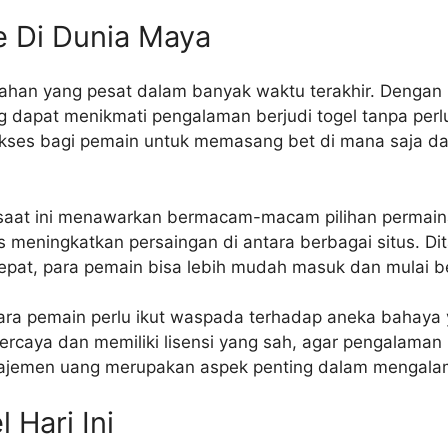
e Di Dunia Maya
bahan yang pesat dalam banyak waktu terakhir. Denga
ng dapat menikmati pengalaman berjudi togel tanpa perlu 
es bagi pemain untuk memasang bet di mana saja da
ine saat ini menawarkan bermacam-macam pilihan permai
s meningkatkan persaingan di antara berbagai situs. D
epat, para pemain bisa lebih mudah masuk dan mulai b
ra pemain perlu ikut waspada terhadap aneka bahaya 
percaya dan memiliki lisensi yang sah, agar pengalama
jemen uang merupakan aspek penting dalam mengalami 
 Hari Ini