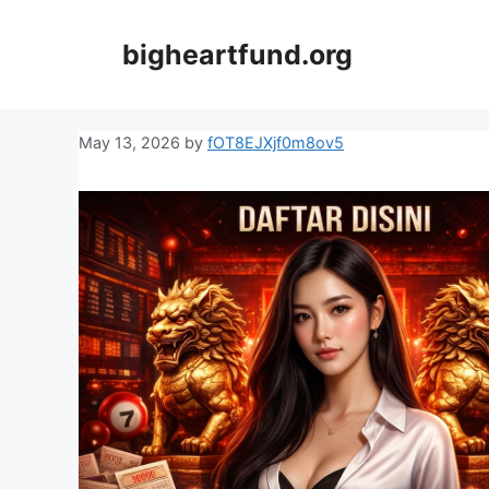
Skip
to
bigheartfund.org
content
May 13, 2026
by
fOT8EJXjf0m8ov5