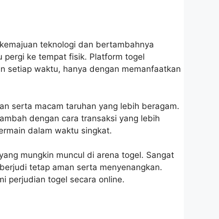
n kemajuan teknologi dan bertambahnya
pergi ke tempat fisik. Platform togel
n setiap waktu, hanya dengan memanfaatkan
nan serta macam taruhan yang lebih beragam.
itambah dengan cara transaksi yang lebih
ermain dalam waktu singkat.
yang mungkin muncul di arena togel. Sangat
n berjudi tetap aman serta menyenangkan.
perjudian togel secara online.