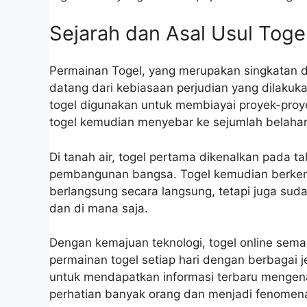
Sejarah dan Asal Usul Toge
Permainan Togel, yang merupakan singkatan da
datang dari kebiasaan perjudian yang dilakuk
togel digunakan untuk membiayai proyek-proy
togel kemudian menyebar ke sejumlah belahan 
Di tanah air, togel pertama dikenalkan pada 
pembangunan bangsa. Togel kemudian berkemb
berlangsung secara langsung, tetapi juga sud
dan di mana saja.
Dengan kemajuan teknologi, togel online sema
permainan togel setiap hari dengan berbagai jen
untuk mendapatkan informasi terbaru mengena
perhatian banyak orang dan menjadi fenome