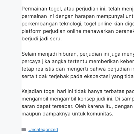
Permainan togel, atau perjudian ini, telah men
permainan ini dengan harapan mempunyai unt
perkembangan teknologi, togel online kian 
platform perjudian online menawarkan berane
berjudi jadi seru.
Selain menjadi hiburan, perjudian ini juga m
percaya jika angka tertentu memberikan keb
tetap realistis dan mengerti bahwa perjudian 
serta tidak terjebak pada ekspektasi yang tidak
Kejadian togel hari ini tidak hanya terbatas 
mengambil mengambil konsep judi ini. Di sampi
saran dapat tersebar. Oleh karena itu, dengan 
maupun dampaknya untuk komunitas.
Categories
Uncategorized