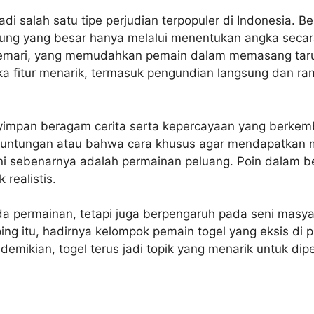
jadi salah satu tipe perjudian terpopuler di Indonesia. 
ung yang besar hanya melalui menentukan angka secar
digemari, yang memudahkan pemain dalam memasang tar
ka fitur menarik, termasuk pengundian langsung dan r
enyimpan beragam cerita serta kepercayaan yang berke
eruntungan atau bahwa cara khusus agar mendapatkan 
ini sebenarnya adalah permainan peluang. Poin dalam ber
 realistis.
pada permainan, tetapi juga berpengaruh pada seni mas
ng itu, hadirnya kelompok pemain togel yang eksis di 
demikian, togel terus jadi topik yang menarik untuk dip