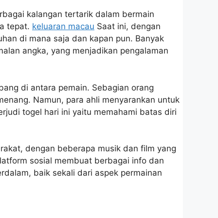
Berbagai kalangan tertarik dalam bermain
a tepat.
keluaran macau
Saat ini, dengan
uhan di mana saja dan kapan pun. Banyak
amalan angka, yang menjadikan pengalaman
mbang di antara pemain. Sebagian orang
menang. Namun, para ahli menyarankan untuk
judi togel hari ini yaitu memahami batas diri
yarakat, dengan beberapa musik dan film yang
platform sosial membuat berbagai info dan
erdalam, baik sekali dari aspek permainan