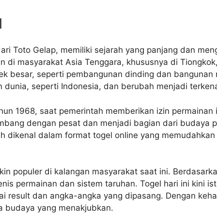
l
ri Toto Gelap, memiliki sejarah yang panjang dan meng
an di masyarakat Asia Tenggara, khususnya di Tiongkok,
ek besar, seperti pembangunan dinding dan bangunan m
dunia, seperti Indonesia, dan berubah menjadi terkena
tahun 1968, saat pemerintah memberikan izin permainan
ang dengan pesat dan menjadi bagian dari budaya per
ah dikenal dalam format togel online yang memudahkan 
kin populer di kalangan masyarakat saat ini. Berdasar
is permainan dan sistem taruhan. Togel hari ini kini isti
i result dan angka-angka yang dipasang. Dengan kehad
na budaya yang menakjubkan.