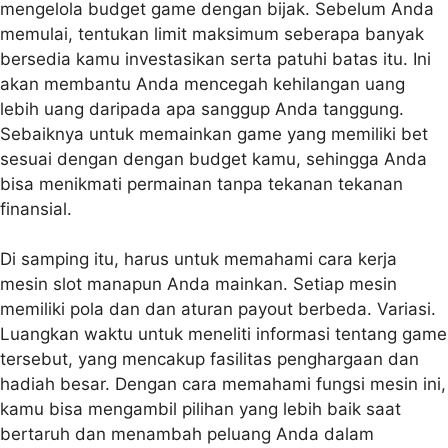
mengelola budget game dengan bijak. Sebelum Anda
memulai, tentukan limit maksimum seberapa banyak
bersedia kamu investasikan serta patuhi batas itu. Ini
akan membantu Anda mencegah kehilangan uang
lebih uang daripada apa sanggup Anda tanggung.
Sebaiknya untuk memainkan game yang memiliki bet
sesuai dengan dengan budget kamu, sehingga Anda
bisa menikmati permainan tanpa tekanan tekanan
finansial.
Di samping itu, harus untuk memahami cara kerja
mesin slot manapun Anda mainkan. Setiap mesin
memiliki pola dan dan aturan payout berbeda. Variasi.
Luangkan waktu untuk meneliti informasi tentang game
tersebut, yang mencakup fasilitas penghargaan dan
hadiah besar. Dengan cara memahami fungsi mesin ini,
kamu bisa mengambil pilihan yang lebih baik saat
bertaruh dan menambah peluang Anda dalam