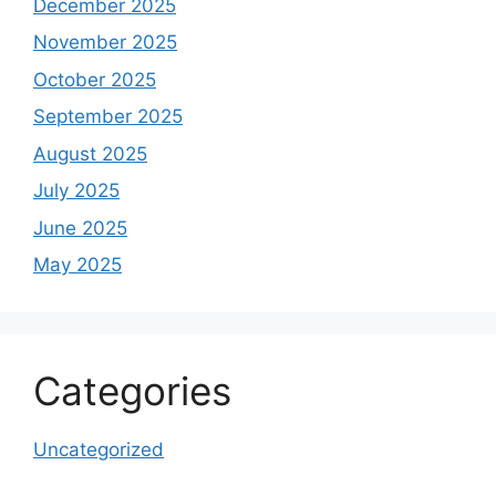
December 2025
November 2025
October 2025
September 2025
August 2025
July 2025
June 2025
May 2025
Categories
Uncategorized