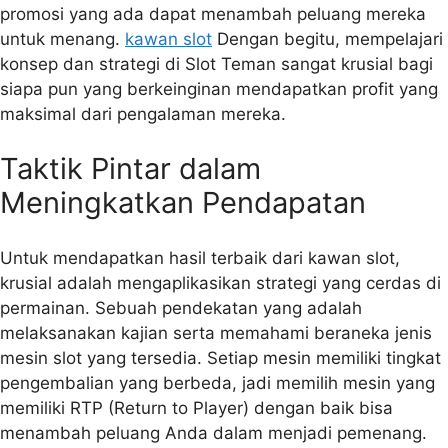
promosi yang ada dapat menambah peluang mereka
untuk menang.
kawan slot
Dengan begitu, mempelajari
konsep dan strategi di Slot Teman sangat krusial bagi
siapa pun yang berkeinginan mendapatkan profit yang
maksimal dari pengalaman mereka.
Taktik Pintar dalam
Meningkatkan Pendapatan
Untuk mendapatkan hasil terbaik dari kawan slot,
krusial adalah mengaplikasikan strategi yang cerdas di
permainan. Sebuah pendekatan yang adalah
melaksanakan kajian serta memahami beraneka jenis
mesin slot yang tersedia. Setiap mesin memiliki tingkat
pengembalian yang berbeda, jadi memilih mesin yang
memiliki RTP (Return to Player) dengan baik bisa
menambah peluang Anda dalam menjadi pemenang.