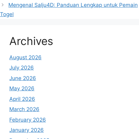
Mengenal Salju4D: Panduan Lengkap untuk Pemain
Togel
Archives
August 2026
July 2026
June 2026
May 2026
April 2026
March 2026
February 2026
January 2026