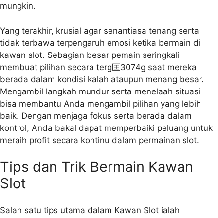
mungkin.
Yang terakhir, krusial agar senantiasa tenang serta
tidak terbawa terpengaruh emosi ketika bermain di
kawan slot. Sebagian besar pemain seringkali
membuat pilihan secara terg匡3074g saat mereka
berada dalam kondisi kalah ataupun menang besar.
Mengambil langkah mundur serta menelaah situasi
bisa membantu Anda mengambil pilihan yang lebih
baik. Dengan menjaga fokus serta berada dalam
kontrol, Anda bakal dapat memperbaiki peluang untuk
meraih profit secara kontinu dalam permainan slot.
Tips dan Trik Bermain Kawan
Slot
Salah satu tips utama dalam Kawan Slot ialah