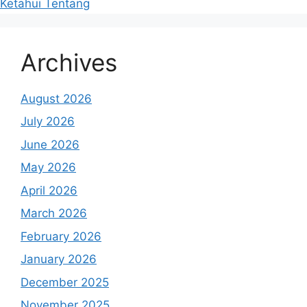
Ketahui Tentang
Archives
August 2026
July 2026
June 2026
May 2026
April 2026
March 2026
February 2026
January 2026
December 2025
November 2025