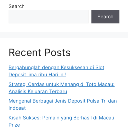
Search
Search
Recent Posts
Bergabunglah dengan Kesuksesan di Slot
Deposit lima ribu Hari Ini!
Strategi Cerdas untuk Menang di Toto Macau:
Analisis Keluaran Terbaru
Mengenal Berbagai Jenis Deposit Pulsa Tri dan
Indosat
Kisah Sukses: Pemain yang Berhasil di Macau
Prize