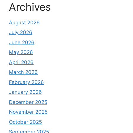
Archives
August 2026
July 2026
June 2026
May 2026
April 2026
March 2026
February 2026
January 2026
December 2025
November 2025
October 2025
September 2025