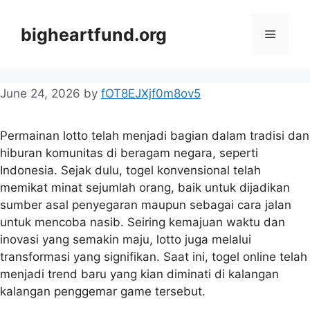
Skip
to
bigheartfund.org
Menu
content
June 24, 2026
by
fOT8EJXjf0m8ov5
Permainan lotto telah menjadi bagian dalam tradisi dan
hiburan komunitas di beragam negara, seperti
Indonesia. Sejak dulu, togel konvensional telah
memikat minat sejumlah orang, baik untuk dijadikan
sumber asal penyegaran maupun sebagai cara jalan
untuk mencoba nasib. Seiring kemajuan waktu dan
inovasi yang semakin maju, lotto juga melalui
transformasi yang signifikan. Saat ini, togel online telah
menjadi trend baru yang kian diminati di kalangan
kalangan penggemar game tersebut.