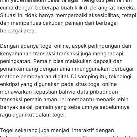
cuma dengan beberapa buah klik di perangkat mereka.
Situasi ini tidak hanya memperbaiki aksesibilitas, tetapi
dan memperluas cakupan pemain dari berbagai
berbagai area.
Dengan adanya togel online, aspek perlindungan dan
kenyamanan transaksi transaksi juga menghadapi
peningkatan. Pemain bisa melakukan deposit dan
penarikan uang dengan aman menggunakan berbagai
metode pembayaran digital. Di samping itu, teknologi
enkripsi yang digunakan pada situs togel online
menawarkan kepastian bahwa data pribadi dan
transaksi pemain aman. Ini membantu menarik lebih
banyak sekali pemain yang sebelumnya sebelumnya
ragu agar ikut dalam togel.
Togel sekarang juga menjadi interaktif dengan