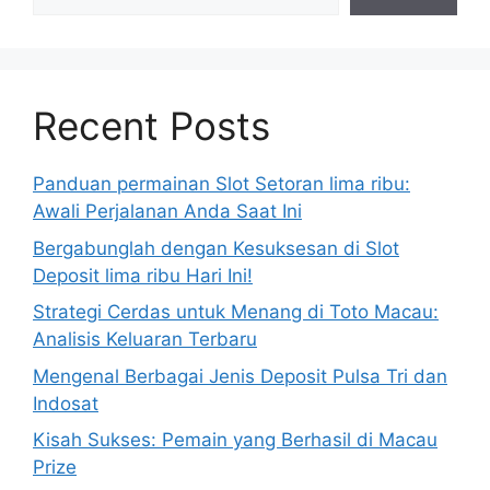
Recent Posts
Panduan permainan Slot Setoran lima ribu:
Awali Perjalanan Anda Saat Ini
Bergabunglah dengan Kesuksesan di Slot
Deposit lima ribu Hari Ini!
Strategi Cerdas untuk Menang di Toto Macau:
Analisis Keluaran Terbaru
Mengenal Berbagai Jenis Deposit Pulsa Tri dan
Indosat
Kisah Sukses: Pemain yang Berhasil di Macau
Prize