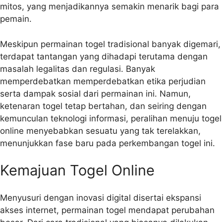
mitos, yang menjadikannya semakin menarik bagi para
pemain.
Meskipun permainan togel tradisional banyak digemari,
terdapat tantangan yang dihadapi terutama dengan
masalah legalitas dan regulasi. Banyak
memperdebatkan memperdebatkan etika perjudian
serta dampak sosial dari permainan ini. Namun,
ketenaran togel tetap bertahan, dan seiring dengan
kemunculan teknologi informasi, peralihan menuju togel
online menyebabkan sesuatu yang tak terelakkan,
menunjukkan fase baru pada perkembangan togel ini.
Kemajuan Togel Online
Menyusuri dengan inovasi digital disertai ekspansi
akses internet, permainan togel mendapat perubahan