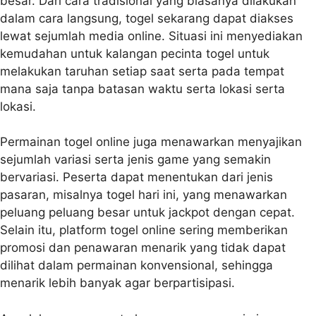
besar. Dari cara tradisional yang biasanya dilakukan
dalam cara langsung, togel sekarang dapat diakses
lewat sejumlah media online. Situasi ini menyediakan
kemudahan untuk kalangan pecinta togel untuk
melakukan taruhan setiap saat serta pada tempat
mana saja tanpa batasan waktu serta lokasi serta
lokasi.
Permainan togel online juga menawarkan menyajikan
sejumlah variasi serta jenis game yang semakin
bervariasi. Peserta dapat menentukan dari jenis
pasaran, misalnya togel hari ini, yang menawarkan
peluang peluang besar untuk jackpot dengan cepat.
Selain itu, platform togel online sering memberikan
promosi dan penawaran menarik yang tidak dapat
dilihat dalam permainan konvensional, sehingga
menarik lebih banyak agar berpartisipasi.