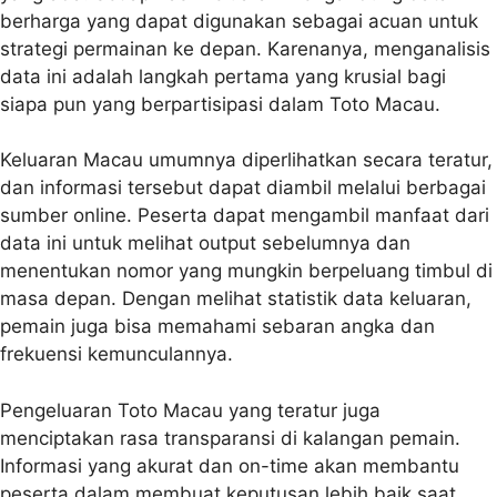
berharga yang dapat digunakan sebagai acuan untuk
strategi permainan ke depan. Karenanya, menganalisis
data ini adalah langkah pertama yang krusial bagi
siapa pun yang berpartisipasi dalam Toto Macau.
Keluaran Macau umumnya diperlihatkan secara teratur,
dan informasi tersebut dapat diambil melalui berbagai
sumber online. Peserta dapat mengambil manfaat dari
data ini untuk melihat output sebelumnya dan
menentukan nomor yang mungkin berpeluang timbul di
masa depan. Dengan melihat statistik data keluaran,
pemain juga bisa memahami sebaran angka dan
frekuensi kemunculannya.
Pengeluaran Toto Macau yang teratur juga
menciptakan rasa transparansi di kalangan pemain.
Informasi yang akurat dan on-time akan membantu
peserta dalam membuat keputusan lebih baik saat