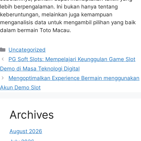
lebih berpengalaman. Ini bukan hanya tentang
keberuntungan, melainkan juga kemampuan
menganalisis data untuk mengambil pilihan yang baik
dalam bermain Toto Macau.
Categories
Uncategorized
PG Soft Slots: Mempelajari Keunggulan Game Slot
Demo di Masa Teknologi Digital
Mengoptimalkan Experience Bermain menggunakan
Akun Demo Slot
Archives
August 2026