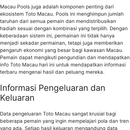
Macau Pools juga adalah komponen penting dari
ekosistem Toto Macau. Pools ini menghimpun jumlah
taruhan dari semua pemain dan mendistribusikan
hadiah sesuai dengan kombinasi yang terpilih. Dengan
keberadaan sistem ini, permainan ini tidak hanya
menjadi sekadar permainan, tetapi juga memberikan
pengaruh ekonomi yang besar bagi kawasan Macau.
Pemain dapat mengikuti pengundian dan mendapatkan
info Toto Macau hari ini untuk mendapatkan informasi
terbaru mengenai hasil dan peluang mereka.
Informasi Pengeluaran dan
Keluaran
Data pengeluaran Toto Macau sangat krusial bagi
beberapa pemain yang ingin mempelajari pola dan tren
yang ada. Setiap hasil keluaran mengandung data