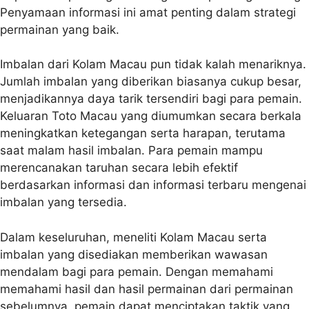
Penyamaan informasi ini amat penting dalam strategi
permainan yang baik.
Imbalan dari Kolam Macau pun tidak kalah menariknya.
Jumlah imbalan yang diberikan biasanya cukup besar,
menjadikannya daya tarik tersendiri bagi para pemain.
Keluaran Toto Macau yang diumumkan secara berkala
meningkatkan ketegangan serta harapan, terutama
saat malam hasil imbalan. Para pemain mampu
merencanakan taruhan secara lebih efektif
berdasarkan informasi dan informasi terbaru mengenai
imbalan yang tersedia.
Dalam keseluruhan, meneliti Kolam Macau serta
imbalan yang disediakan memberikan wawasan
mendalam bagi para pemain. Dengan memahami
memahami hasil dan hasil permainan dari permainan
sebelumnya, pemain dapat menciptakan taktik yang