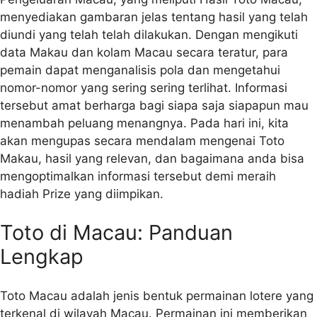
menyediakan gambaran jelas tentang hasil yang telah
diundi yang telah telah dilakukan. Dengan mengikuti
data Makau dan kolam Macau secara teratur, para
pemain dapat menganalisis pola dan mengetahui
nomor-nomor yang sering sering terlihat. Informasi
tersebut amat berharga bagi siapa saja siapapun mau
menambah peluang menangnya. Pada hari ini, kita
akan mengupas secara mendalam mengenai Toto
Makau, hasil yang relevan, dan bagaimana anda bisa
mengoptimalkan informasi tersebut demi meraih
hadiah Prize yang diimpikan.
Toto di Macau: Panduan
Lengkap
Toto Macau adalah jenis bentuk permainan lotere yang
terkenal di wilayah Macau. Permainan ini memberikan