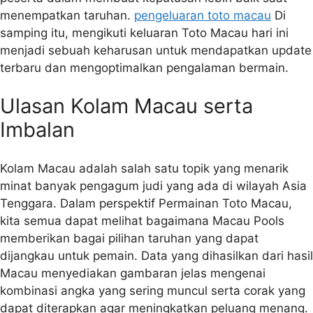
menempatkan taruhan.
pengeluaran toto macau
Di
samping itu, mengikuti keluaran Toto Macau hari ini
menjadi sebuah keharusan untuk mendapatkan update
terbaru dan mengoptimalkan pengalaman bermain.
Ulasan Kolam Macau serta
Imbalan
Kolam Macau adalah salah satu topik yang menarik
minat banyak pengagum judi yang ada di wilayah Asia
Tenggara. Dalam perspektif Permainan Toto Macau,
kita semua dapat melihat bagaimana Macau Pools
memberikan bagai pilihan taruhan yang dapat
dijangkau untuk pemain. Data yang dihasilkan dari hasil
Macau menyediakan gambaran jelas mengenai
kombinasi angka yang sering muncul serta corak yang
dapat diterapkan agar meningkatkan peluang menang.