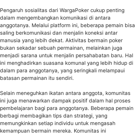
Pengaruh sosialitas dari WargaPoker cukup penting
dalam mengembangkan komunikasi di antara
anggotanya. Melalui platform ini, beberapa pemain bisa
saling berkomunikasi dan menjalin koneksi antar
manusia yang lebih dekat. Aktivitas bermain poker
bukan sekadar sebuah permainan, melainkan juga
menjadi sarana untuk menjalin persahabatan baru. Hal
ini menghadirkan suasana komunal yang lebih hidup di
dalam para anggotanya, yang seringkali melampaui
batasan permainan itu sendiri.
Selain meneguhkan ikatan antara anggota, komunitas
ini juga menawarkan dampak positif dalam hal proses
pembelajaran bagi para anggotanya. Beberapa pemain
berbagi membagikan tips dan strategi, yang
memungkinkan setiap individu untuk mengasah
kemampuan bermain mereka. Komunitas ini