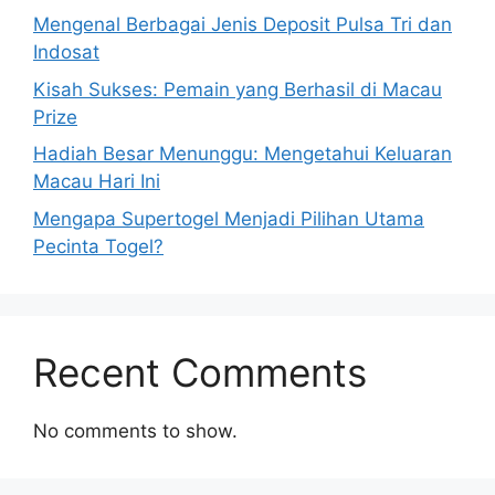
Mengenal Berbagai Jenis Deposit Pulsa Tri dan
Indosat
Kisah Sukses: Pemain yang Berhasil di Macau
Prize
Hadiah Besar Menunggu: Mengetahui Keluaran
Macau Hari Ini
Mengapa Supertogel Menjadi Pilihan Utama
Pecinta Togel?
Recent Comments
No comments to show.