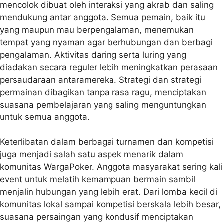
mencolok dibuat oleh interaksi yang akrab dan saling
mendukung antar anggota. Semua pemain, baik itu
yang maupun mau berpengalaman, menemukan
tempat yang nyaman agar berhubungan dan berbagi
pengalaman. Aktivitas daring serta luring yang
diadakan secara reguler lebih meningkatkan perasaan
persaudaraan antaramereka. Strategi dan strategi
permainan dibagikan tanpa rasa ragu, menciptakan
suasana pembelajaran yang saling menguntungkan
untuk semua anggota.
Keterlibatan dalam berbagai turnamen dan kompetisi
juga menjadi salah satu aspek menarik dalam
komunitas WargaPoker. Anggota masyarakat sering kali
event untuk melatih kemampuan bermain sambil
menjalin hubungan yang lebih erat. Dari lomba kecil di
komunitas lokal sampai kompetisi berskala lebih besar,
suasana persaingan yang kondusif menciptakan