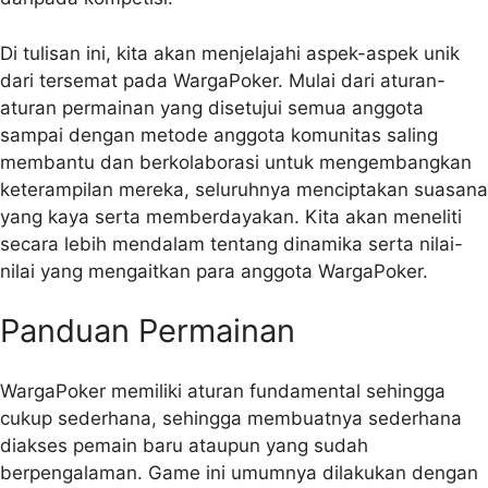
Di tulisan ini, kita akan menjelajahi aspek-aspek unik
dari tersemat pada WargaPoker. Mulai dari aturan-
aturan permainan yang disetujui semua anggota
sampai dengan metode anggota komunitas saling
membantu dan berkolaborasi untuk mengembangkan
keterampilan mereka, seluruhnya menciptakan suasana
yang kaya serta memberdayakan. Kita akan meneliti
secara lebih mendalam tentang dinamika serta nilai-
nilai yang mengaitkan para anggota WargaPoker.
Panduan Permainan
WargaPoker memiliki aturan fundamental sehingga
cukup sederhana, sehingga membuatnya sederhana
diakses pemain baru ataupun yang sudah
berpengalaman. Game ini umumnya dilakukan dengan