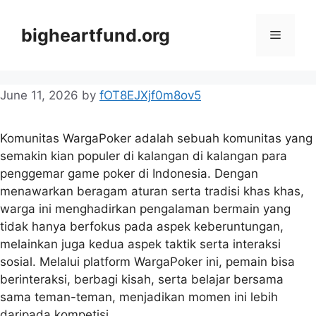
Skip
to
bigheartfund.org
Menu
content
June 11, 2026
by
fOT8EJXjf0m8ov5
Komunitas WargaPoker adalah sebuah komunitas yang
semakin kian populer di kalangan di kalangan para
penggemar game poker di Indonesia. Dengan
menawarkan beragam aturan serta tradisi khas khas,
warga ini menghadirkan pengalaman bermain yang
tidak hanya berfokus pada aspek keberuntungan,
melainkan juga kedua aspek taktik serta interaksi
sosial. Melalui platform WargaPoker ini, pemain bisa
berinteraksi, berbagi kisah, serta belajar bersama
sama teman-teman, menjadikan momen ini lebih
daripada kompetisi.