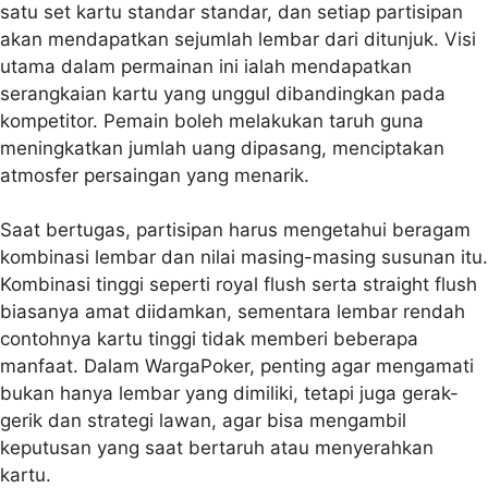
satu set kartu standar standar, dan setiap partisipan
akan mendapatkan sejumlah lembar dari ditunjuk. Visi
utama dalam permainan ini ialah mendapatkan
serangkaian kartu yang unggul dibandingkan pada
kompetitor. Pemain boleh melakukan taruh guna
meningkatkan jumlah uang dipasang, menciptakan
atmosfer persaingan yang menarik.
Saat bertugas, partisipan harus mengetahui beragam
kombinasi lembar dan nilai masing-masing susunan itu.
Kombinasi tinggi seperti royal flush serta straight flush
biasanya amat diidamkan, sementara lembar rendah
contohnya kartu tinggi tidak memberi beberapa
manfaat. Dalam WargaPoker, penting agar mengamati
bukan hanya lembar yang dimiliki, tetapi juga gerak-
gerik dan strategi lawan, agar bisa mengambil
keputusan yang saat bertaruh atau menyerahkan
kartu.