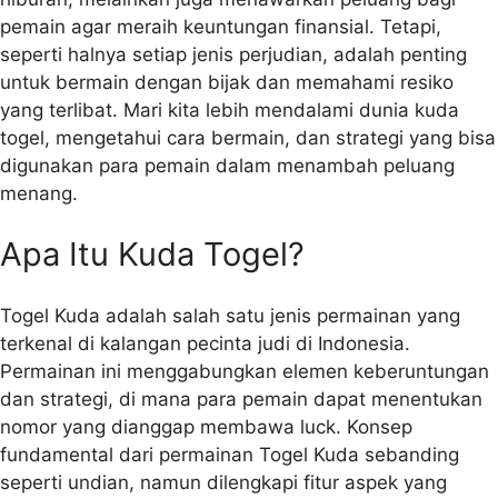
pemain agar meraih keuntungan finansial. Tetapi,
seperti halnya setiap jenis perjudian, adalah penting
untuk bermain dengan bijak dan memahami resiko
yang terlibat. Mari kita lebih mendalami dunia kuda
togel, mengetahui cara bermain, dan strategi yang bisa
digunakan para pemain dalam menambah peluang
menang.
Apa Itu Kuda Togel?
Togel Kuda adalah salah satu jenis permainan yang
terkenal di kalangan pecinta judi di Indonesia.
Permainan ini menggabungkan elemen keberuntungan
dan strategi, di mana para pemain dapat menentukan
nomor yang dianggap membawa luck. Konsep
fundamental dari permainan Togel Kuda sebanding
seperti undian, namun dilengkapi fitur aspek yang