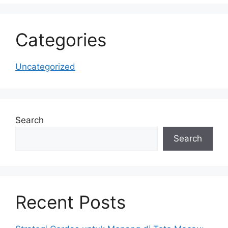
Categories
Uncategorized
Search
Search
Recent Posts