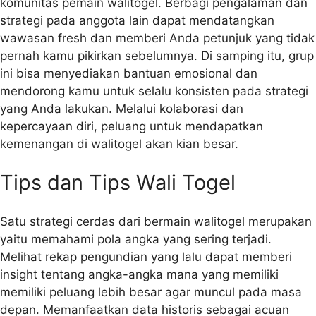
komunitas pemain walitogel. Berbagi pengalaman dan
strategi pada anggota lain dapat mendatangkan
wawasan fresh dan memberi Anda petunjuk yang tidak
pernah kamu pikirkan sebelumnya. Di samping itu, grup
ini bisa menyediakan bantuan emosional dan
mendorong kamu untuk selalu konsisten pada strategi
yang Anda lakukan. Melalui kolaborasi dan
kepercayaan diri, peluang untuk mendapatkan
kemenangan di walitogel akan kian besar.
Tips dan Tips Wali Togel
Satu strategi cerdas dari bermain walitogel merupakan
yaitu memahami pola angka yang sering terjadi.
Melihat rekap pengundian yang lalu dapat memberi
insight tentang angka-angka mana yang memiliki
memiliki peluang lebih besar agar muncul pada masa
depan. Memanfaatkan data historis sebagai acuan