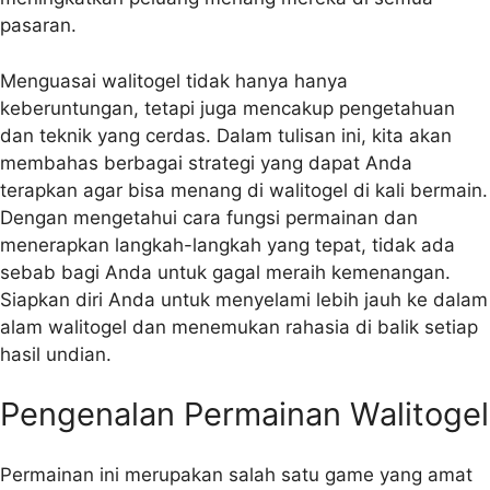
pasaran.
Menguasai walitogel tidak hanya hanya
keberuntungan, tetapi juga mencakup pengetahuan
dan teknik yang cerdas. Dalam tulisan ini, kita akan
membahas berbagai strategi yang dapat Anda
terapkan agar bisa menang di walitogel di kali bermain.
Dengan mengetahui cara fungsi permainan dan
menerapkan langkah-langkah yang tepat, tidak ada
sebab bagi Anda untuk gagal meraih kemenangan.
Siapkan diri Anda untuk menyelami lebih jauh ke dalam
alam walitogel dan menemukan rahasia di balik setiap
hasil undian.
Pengenalan Permainan Walitogel
Permainan ini merupakan salah satu game yang amat