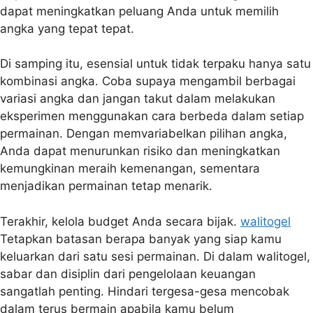
dapat meningkatkan peluang Anda untuk memilih
angka yang tepat tepat.
Di samping itu, esensial untuk tidak terpaku hanya satu
kombinasi angka. Coba supaya mengambil berbagai
variasi angka dan jangan takut dalam melakukan
eksperimen menggunakan cara berbeda dalam setiap
permainan. Dengan memvariabelkan pilihan angka,
Anda dapat menurunkan risiko dan meningkatkan
kemungkinan meraih kemenangan, sementara
menjadikan permainan tetap menarik.
Terakhir, kelola budget Anda secara bijak.
walitogel
Tetapkan batasan berapa banyak yang siap kamu
keluarkan dari satu sesi permainan. Di dalam walitogel,
sabar dan disiplin dari pengelolaan keuangan
sangatlah penting. Hindari tergesa-gesa mencobak
dalam terus bermain apabila kamu belum