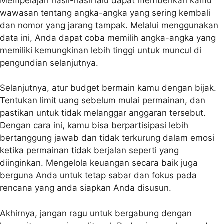
Mempelajari hasil-hasil lalu dapat memberikan kamu
wawasan tentang angka-angka yang sering kembali
dan nomor yang jarang tampak. Melalui menggunakan
data ini, Anda dapat coba memilih angka-angka yang
memiliki kemungkinan lebih tinggi untuk muncul di
pengundian selanjutnya.
Selanjutnya, atur budget bermain kamu dengan bijak.
Tentukan limit uang sebelum mulai permainan, dan
pastikan untuk tidak melanggar anggaran tersebut.
Dengan cara ini, kamu bisa berpartisipasi lebih
bertanggung jawab dan tidak terkurung dalam emosi
ketika permainan tidak berjalan seperti yang
diinginkan. Mengelola keuangan secara baik juga
berguna Anda untuk tetap sabar dan fokus pada
rencana yang anda siapkan Anda disusun.
Akhirnya, jangan ragu untuk bergabung dengan