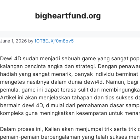
Skip
to
bigheartfund.org
content
June 1, 2026
by
fOT8EJXjf0m8ov5
Dewi 4D sudah menjadi sebuah game yang sangat popu
kalangan pencinta angka dan strategi. Dengan penawa
hadiah yang sangat menarik, banyak individu berminat
mengetes nasibnya dalam dunia dewi4d. Namun, bagi 
pemula, game ini dapat terasa sulit dan membingungka
Artikel ini akan menjelaskan tahapan dan tips sukses 
bermain dewi 4D, dimulai dari pemahaman dasar sampa
kompleks guna meningkatkan kesempatan untuk mena
Dalam proses ini, Kalian akan menjumpai trik serta trik 
pemain-pemain berpengalaman yang telah sukses men