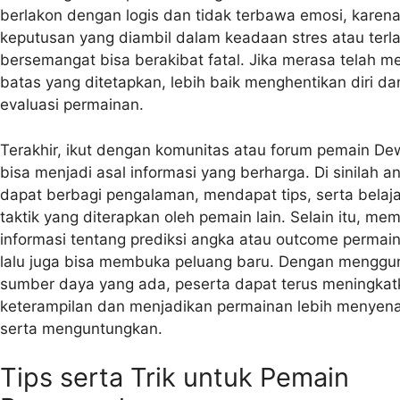
berlakon dengan logis dan tidak terbawa emosi, karen
keputusan yang diambil dalam keadaan stres atau terla
bersemangat bisa berakibat fatal. Jika merasa telah 
batas yang ditetapkan, lebih baik menghentikan diri da
evaluasi permainan.
Terakhir, ikut dengan komunitas atau forum pemain De
bisa menjadi asal informasi yang berharga. Di sinilah a
dapat berbagi pengalaman, mendapat tips, serta belaja
taktik yang diterapkan oleh pemain lain. Selain itu, me
informasi tentang prediksi angka atau outcome permai
lalu juga bisa membuka peluang baru. Dengan mengg
sumber daya yang ada, peserta dapat terus meningkat
keterampilan dan menjadikan permainan lebih menyen
serta menguntungkan.
Tips serta Trik untuk Pemain