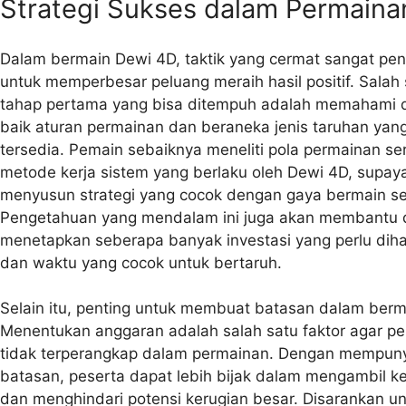
Strategi Sukses dalam Permaina
Dalam bermain Dewi 4D, taktik yang cermat sangat pen
untuk memperbesar peluang meraih hasil positif. Salah 
tahap pertama yang bisa ditempuh adalah memahami
baik aturan permainan dan beraneka jenis taruhan yan
tersedia. Pemain sebaiknya meneliti pola permainan se
metode kerja sistem yang berlaku oleh Dewi 4D, supay
menyusun strategi yang cocok dengan gaya bermain sen
Pengetahuan yang mendalam ini juga akan membantu
menetapkan seberapa banyak investasi yang perlu dih
dan waktu yang cocok untuk bertaruh.
Selain itu, penting untuk membuat batasan dalam berm
Menentukan anggaran adalah salah satu faktor agar p
tidak terperangkap dalam permainan. Dengan mempun
batasan, peserta dapat lebih bijak dalam mengambil k
dan menghindari potensi kerugian besar. Disarankan u