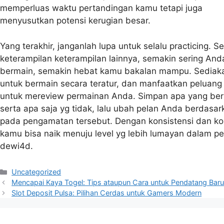
memperluas waktu pertandingan kamu tetapi juga
menyusutkan potensi kerugian besar.
Yang terakhir, janganlah lupa untuk selalu practicing. Se
keterampilan keterampilan lainnya, semakin sering And
bermain, semakin hebat kamu bakalan mampu. Sediak
untuk bermain secara teratur, dan manfaatkan peluang
untuk mereview permainan Anda. Simpan apa yang ber
serta apa saja yg tidak, lalu ubah pelan Anda berdasar
pada pengamatan tersebut. Dengan konsistensi dan k
kamu bisa naik menuju level yg lebih lumayan dalam p
dewi4d.
Categories
Uncategorized
Mencapai Kaya Togel: Tips ataupun Cara untuk Pendatang Bar
Slot Deposit Pulsa: Pilihan Cerdas untuk Gamers Modern