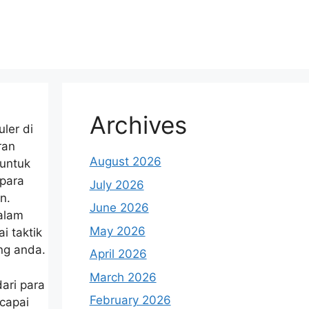
Archives
ler di
ran
August 2026
 untuk
para
July 2026
n.
June 2026
dalam
May 2026
i taktik
ng anda.
April 2026
March 2026
dari para
February 2026
capai