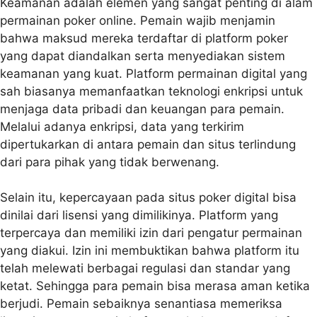
Keamanan adalah elemen yang sangat penting di alam
permainan poker online. Pemain wajib menjamin
bahwa maksud mereka terdaftar di platform poker
yang dapat diandalkan serta menyediakan sistem
keamanan yang kuat. Platform permainan digital yang
sah biasanya memanfaatkan teknologi enkripsi untuk
menjaga data pribadi dan keuangan para pemain.
Melalui adanya enkripsi, data yang terkirim
dipertukarkan di antara pemain dan situs terlindung
dari para pihak yang tidak berwenang.
Selain itu, kepercayaan pada situs poker digital bisa
dinilai dari lisensi yang dimilikinya. Platform yang
terpercaya dan memiliki izin dari pengatur permainan
yang diakui. Izin ini membuktikan bahwa platform itu
telah melewati berbagai regulasi dan standar yang
ketat. Sehingga para pemain bisa merasa aman ketika
berjudi. Pemain sebaiknya senantiasa memeriksa