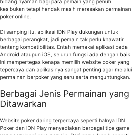
bidang nyaman bagi para pemain yang penuh
kesibukan tetapi hendak masih merasakan permainan
poker online.
Di samping itu, aplikasi IDN Play dukungan untuk
berbagai perangkat, jadi pemain tak perlu khawatir
tentang kompatibilitas. Entah memakai aplikasi pada
Android ataupun iOS, seluruh fungsi ada dengan baik.
Ini mempertegas kenapa memilih website poker yang
tepercaya dan aplikasinya sangat penting agar melalui
permainan berpoker yang seru serta menguntungkan.
Berbagai Jenis Permainan yang
Ditawarkan
Website poker daring terpercaya seperti halnya IDN
Poker dan IDN Play menyediakan berbagai tipe game