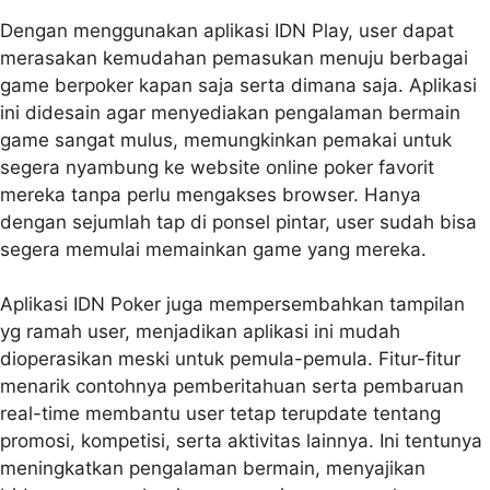
Dengan menggunakan aplikasi IDN Play, user dapat
merasakan kemudahan pemasukan menuju berbagai
game berpoker kapan saja serta dimana saja. Aplikasi
ini didesain agar menyediakan pengalaman bermain
game sangat mulus, memungkinkan pemakai untuk
segera nyambung ke website online poker favorit
mereka tanpa perlu mengakses browser. Hanya
dengan sejumlah tap di ponsel pintar, user sudah bisa
segera memulai memainkan game yang mereka.
Aplikasi IDN Poker juga mempersembahkan tampilan
yg ramah user, menjadikan aplikasi ini mudah
dioperasikan meski untuk pemula-pemula. Fitur-fitur
menarik contohnya pemberitahuan serta pembaruan
real-time membantu user tetap terupdate tentang
promosi, kompetisi, serta aktivitas lainnya. Ini tentunya
meningkatkan pengalaman bermain, menyajikan