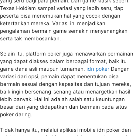
yang seru bagi para pemain. Dari game klasik seperti
Texas Hold’em sampai variasi yang lebih seru, tiap
peserta bisa menemukan hal yang cocok dengan
ketertarikan mereka. Variasi ini menjadikan
pengalaman bermain game semakin menyenangkan
serta tak membosankan.
Selain itu, platform poker juga menawarkan permainan
yang dapat diakses dalam berbagai format, baik itu
game dana asli maupun turnamen.
idn poker
Dengan
variasi dari opsi, pemain dapat menentukan bisa
bermain sesuai dengan kapasitas dan tujuan mereka,
baik ingin bersenang-senang atau menargetkan hasil
lebih banyak. Hal ini adalah salah satu keuntungan
besar dari yang didapatkan dari bermain pada situs
poker daring.
Tidak hanya itu, melalui aplikasi mobile idn poker dan