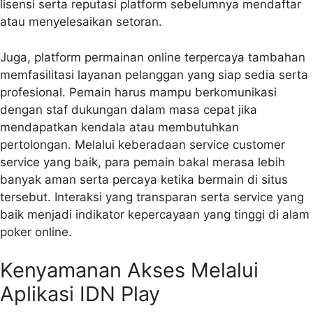
lisensi serta reputasi platform sebelumnya mendaftar
atau menyelesaikan setoran.
Juga, platform permainan online terpercaya tambahan
memfasilitasi layanan pelanggan yang siap sedia serta
profesional. Pemain harus mampu berkomunikasi
dengan staf dukungan dalam masa cepat jika
mendapatkan kendala atau membutuhkan
pertolongan. Melalui keberadaan service customer
service yang baik, para pemain bakal merasa lebih
banyak aman serta percaya ketika bermain di situs
tersebut. Interaksi yang transparan serta service yang
baik menjadi indikator kepercayaan yang tinggi di alam
poker online.
Kenyamanan Akses Melalui
Aplikasi IDN Play