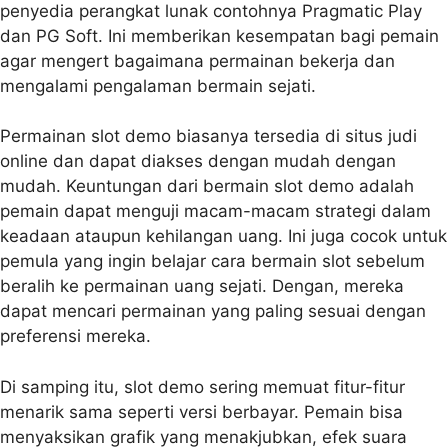
penyedia perangkat lunak contohnya Pragmatic Play
dan PG Soft. Ini memberikan kesempatan bagi pemain
agar mengert bagaimana permainan bekerja dan
mengalami pengalaman bermain sejati.
Permainan slot demo biasanya tersedia di situs judi
online dan dapat diakses dengan mudah dengan
mudah. Keuntungan dari bermain slot demo adalah
pemain dapat menguji macam-macam strategi dalam
keadaan ataupun kehilangan uang. Ini juga cocok untuk
pemula yang ingin belajar cara bermain slot sebelum
beralih ke permainan uang sejati. Dengan, mereka
dapat mencari permainan yang paling sesuai dengan
preferensi mereka.
Di samping itu, slot demo sering memuat fitur-fitur
menarik sama seperti versi berbayar. Pemain bisa
menyaksikan grafik yang menakjubkan, efek suara