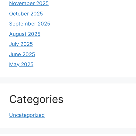
November 2025
October 2025
September 2025
August 2025
July 2025
June 2025
May 2025
Categories
Uncategorized