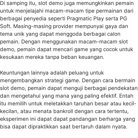
Di samping itu, slot demo juga memungkinkan pemain
untuk menjelajahi macam-macam tipe permainan dari
berbagai penyedia seperti Pragmatic Play serta PG
Soft. Masing-masing provider mempunyai gaya dan
tema unik yang dapat menggoda berbagai calon
pemain. Dengan menggunakan macam-macam slot
demo, pemain dapat mencari game yang cocok untuk
kesukaan mereka tanpa beban keuangan.
Keuntungan lainnya adalah peluang untuk
mengembangkan strategi game. Dengan cara bermain
slot demo, pemain dapat menguji berbagai pendekatan
dan mengetahui yang mana yang paling efektif. Entah
itu memilih untuk meletakkan taruhan besar atau kecil-
kecilan, atau menata bankroll dengan cara tertentu,
eksperimen ini dapat dapat pandangan berharga yang
bisa dapat dipraktikkan saat bertaruh dalam nyata.