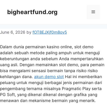
Skip
to
bigheartfund.org
Menu
content
June 6, 2026
by
fOT8EJXjf0m8ov5
Dalam dunia permainan kasino online, slot demo
adalah sebuah metode paling ampuh untuk menguji
keberuntungan anda sebelum Anda mempertaruhkan
uang asli. Dengan memainkan slot demo, para pemain
bisa mengalami sensasi bermain tanpa risiko risiko
kehilangan dana.
akun demo slot
Hal ini memberikan
peluang untuk menguji berbagai jenis permainan dari
pengembang ternama misalnya Pragmatic Play serta
PG Soft, yang dikenal dikenal dengan grafika yang
menawan dan mekanisme bermain yang menarik.