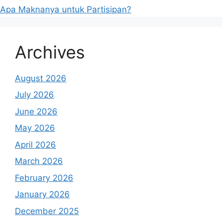
Apa Maknanya untuk Partisipan?
Archives
August 2026
July 2026
June 2026
May 2026
April 2026
March 2026
February 2026
January 2026
December 2025