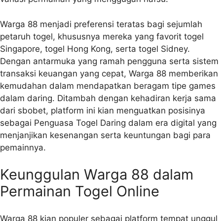
Warga 88 menjadi preferensi teratas bagi sejumlah
petaruh togel, khususnya mereka yang favorit togel
Singapore, togel Hong Kong, serta togel Sidney.
Dengan antarmuka yang ramah pengguna serta sistem
transaksi keuangan yang cepat, Warga 88 memberikan
kemudahan dalam mendapatkan beragam tipe games
dalam daring. Ditambah dengan kehadiran kerja sama
dari sbobet, platform ini kian menguatkan posisinya
sebagai Penguasa Togel Daring dalam era digital yang
menjanjikan kesenangan serta keuntungan bagi para
pemainnya.
Keunggulan Warga 88 dalam
Permainan Togel Online
Warga 88 kian populer sebagai platform tempat unggul