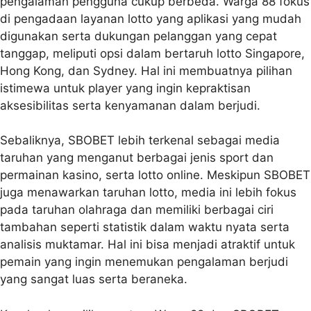
pengalaman pengguna cukup berbeda. Warga 88 fokus
di pengadaan layanan lotto yang aplikasi yang mudah
digunakan serta dukungan pelanggan yang cepat
tanggap, meliputi opsi dalam bertaruh lotto Singapore,
Hong Kong, dan Sydney. Hal ini membuatnya pilihan
istimewa untuk player yang ingin kepraktisan
aksesibilitas serta kenyamanan dalam berjudi.
Sebaliknya, SBOBET lebih terkenal sebagai media
taruhan yang menganut berbagai jenis sport dan
permainan kasino, serta lotto online. Meskipun SBOBET
juga menawarkan taruhan lotto, media ini lebih fokus
pada taruhan olahraga dan memiliki berbagai ciri
tambahan seperti statistik dalam waktu nyata serta
analisis muktamar. Hal ini bisa menjadi atraktif untuk
pemain yang ingin menemukan pengalaman berjudi
yang sangat luas serta beraneka.