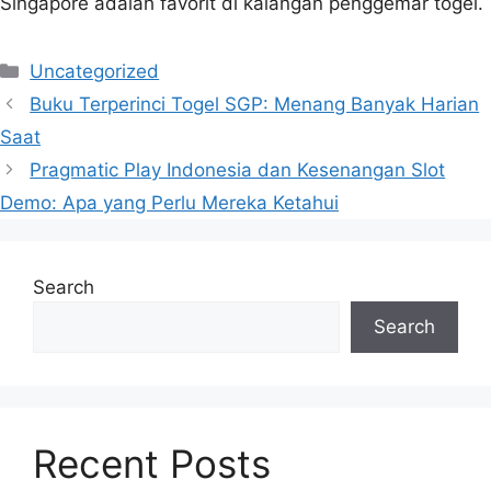
Singapore adalah favorit di kalangan penggemar togel.
Categories
Uncategorized
Buku Terperinci Togel SGP: Menang Banyak Harian
Saat
Pragmatic Play Indonesia dan Kesenangan Slot
Demo: Apa yang Perlu Mereka Ketahui
Search
Search
Recent Posts