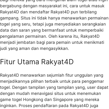
bergabung dengan masyarakat ini, cara untuk masuk
Rakyat4D dan mendaftar Rakyat4D pun terbilang
gampang. Situs ini tidak hanya menawarkan permainan
togel yang seru, tetapi juga menyediakan serangkaian
data dan saran yang bermanfaat untuk memperbaiki
pengalaman permainan. Oleh karena itu, Rakyat4D
menjadi jembatan bagi para pemain untuk menikmati
judi yang aman dan mengasyikkan.
Fitur Utama Rakyat4D
Rakyat4D menawarkan sejumlah fitur unggulan yang
menjadikannya pilihan terbaik untuk para penggemar
togel. Dengan tampilan yang tampilan yang, user dapat
dengan mudah menavigasi situs untuk menemukan
game togel Hongkong dan Singapore yang mereka
inginkan. Proses pendaftaran pada Rakyat4D juga