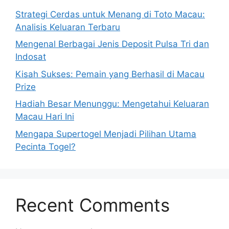
Strategi Cerdas untuk Menang di Toto Macau:
Analisis Keluaran Terbaru
Mengenal Berbagai Jenis Deposit Pulsa Tri dan
Indosat
Kisah Sukses: Pemain yang Berhasil di Macau
Prize
Hadiah Besar Menunggu: Mengetahui Keluaran
Macau Hari Ini
Mengapa Supertogel Menjadi Pilihan Utama
Pecinta Togel?
Recent Comments