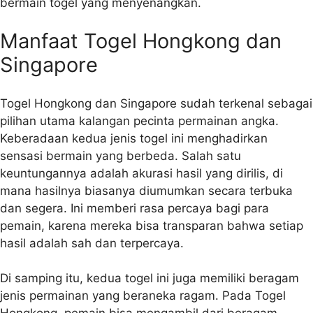
bermain togel yang menyenangkan.
Manfaat Togel Hongkong dan
Singapore
Togel Hongkong dan Singapore sudah terkenal sebagai
pilihan utama kalangan pecinta permainan angka.
Keberadaan kedua jenis togel ini menghadirkan
sensasi bermain yang berbeda. Salah satu
keuntungannya adalah akurasi hasil yang dirilis, di
mana hasilnya biasanya diumumkan secara terbuka
dan segera. Ini memberi rasa percaya bagi para
pemain, karena mereka bisa transparan bahwa setiap
hasil adalah sah dan terpercaya.
Di samping itu, kedua togel ini juga memiliki beragam
jenis permainan yang beraneka ragam. Pada Togel