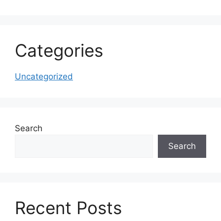
Categories
Uncategorized
Search
Search
Recent Posts