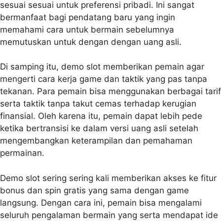
sesuai sesuai untuk preferensi pribadi. Ini sangat
bermanfaat bagi pendatang baru yang ingin
memahami cara untuk bermain sebelumnya
memutuskan untuk dengan dengan uang asli.
Di samping itu, demo slot memberikan pemain agar
mengerti cara kerja game dan taktik yang pas tanpa
tekanan. Para pemain bisa menggunakan berbagai tarif
serta taktik tanpa takut cemas terhadap kerugian
finansial. Oleh karena itu, pemain dapat lebih pede
ketika bertransisi ke dalam versi uang asli setelah
mengembangkan keterampilan dan pemahaman
permainan.
Demo slot sering sering kali memberikan akses ke fitur
bonus dan spin gratis yang sama dengan game
langsung. Dengan cara ini, pemain bisa mengalami
seluruh pengalaman bermain yang serta mendapat ide