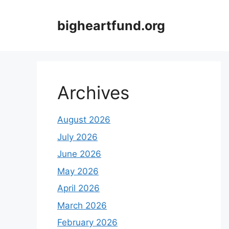
Skip
to
bigheartfund.org
content
Archives
August 2026
July 2026
June 2026
May 2026
April 2026
March 2026
February 2026