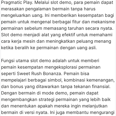
Pragmatic Play. Melalui slot demo, para pemain dapat
merasakan pengalaman bermain tanpa harus
mengeluarkan uang. Ini memberikan kesempatan bagi
pemain untuk mengenal berbagai fitur dan mekanisme
permainan sebelum memasang taruhan secara nyata.
Slot demo menjadi alat yang efektif untuk memahami
cara kerja mesin dan meningkatkan peluang menang
ketika beralih ke permainan dengan uang asli.
Fungsi utama slot demo adalah untuk memberi
pemain kesempatan mengeksplorasi permainan
seperti Sweet Rush Bonanza. Pemain bisa
mempelajari berbagai simbol, kombinasi kemenangan,
dan bonus yang ditawarkan tanpa tekanan finansial.
Dengan bermain di mode demo, pemain dapat
mengembangkan strategi permainan yang lebih baik
dan menentukan apakah mereka ingin melanjutkan
bermain di versi nyata. Ini juga membantu mengurangi