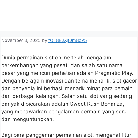
November 3, 2025
by
fOT8EJXjf0m8ov5
Dunia permainan slot online telah mengalami
perkembangan yang pesat, dan salah satu nama
besar yang mencuri perhatian adalah Pragmatic Play.
Dengan beragam inovasi dan tema menarik, slot gacor
dari penyedia ini berhasil menarik minat para pemain
dari berbagai kalangan. Salah satu slot yang sedang
banyak dibicarakan adalah Sweet Rush Bonanza,
yang menawarkan pengalaman bermain yang seru
dan menguntungkan.
Bagi para penggemar permainan slot, mengenal fitur