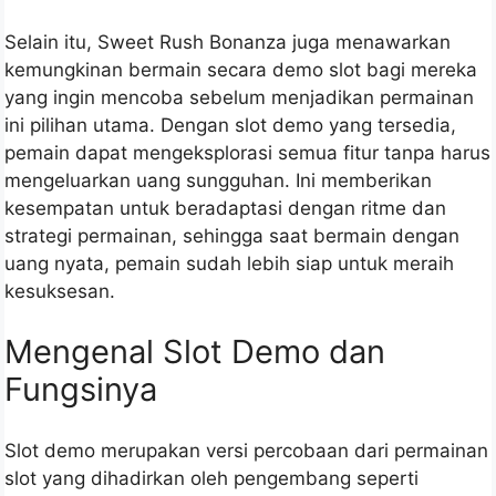
Selain itu, Sweet Rush Bonanza juga menawarkan
kemungkinan bermain secara demo slot bagi mereka
yang ingin mencoba sebelum menjadikan permainan
ini pilihan utama. Dengan slot demo yang tersedia,
pemain dapat mengeksplorasi semua fitur tanpa harus
mengeluarkan uang sungguhan. Ini memberikan
kesempatan untuk beradaptasi dengan ritme dan
strategi permainan, sehingga saat bermain dengan
uang nyata, pemain sudah lebih siap untuk meraih
kesuksesan.
Mengenal Slot Demo dan
Fungsinya
Slot demo merupakan versi percobaan dari permainan
slot yang dihadirkan oleh pengembang seperti