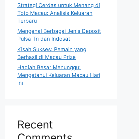
Strategi Cerdas untuk Menang di
Toto Macau: Analisis Keluaran
Terbaru
Mengenal Berbagai Jenis Deposit
Pulsa Tri dan Indosat
Kisah Sukses: Pemain yang
Berhasil di Macau Prize
Hadiah Besar Menunggu:
Mengetahui Keluaran Macau Hari
Ini
Recent
Comments