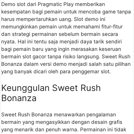
Demo slot dari Pragmatic Play memberikan
kesempatan bagi pemain untuk mencoba game tanpa
harus mempertaruhkan uang. Slot demo ini
memungkinkan pemain untuk memahami fitur-fitur
dan strategi permainan sebelum bermain secara
nyata. Hal ini tentu saja menjadi daya tarik sendiri
bagi pemain baru yang ingin merasakan keseruan
bermain slot gacor tanpa risiko langsung. Sweet Rush
Bonanza dalam versi demo menjadi salah satu pilihan
yang banyak dicari oleh para penggemar slot.
Keunggulan Sweet Rush
Bonanza
Sweet Rush Bonanza menawarkan pengalaman
bermain yang mengasyikkan dengan desain grafis
yang menarik dan penuh warna. Permainan ini tidak