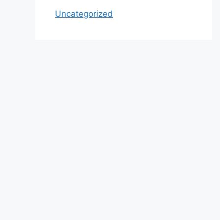
Uncategorized