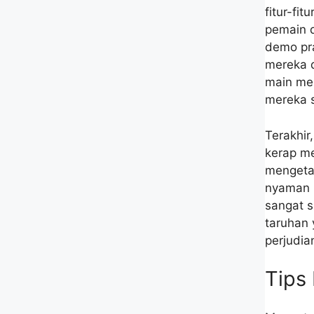
fitur-fi
pemain 
demo pra
mereka 
main me
mereka 
Terakhir
kerap me
mengetah
nyaman k
sangat 
taruhan 
perjudian
Tips