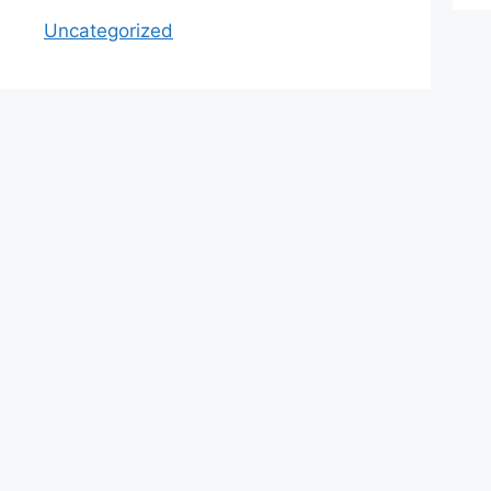
Uncategorized