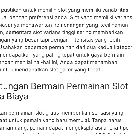
, pastikan untuk memilih slot yang memiliki variabilitas
uai dengan preferensi anda. Slot yang memiliki varians
biasanya menawarkan kemenangan yang kecil namun
tin, sementara slot varians tinggi sering memberikan
an yang besar tapi dengan intensitas yang lebih
 Usahakan beberapa permainan dari dua kedua kategori
 mendapatkan yang paling tepat untuk gaya bermain
engan menilai hal-hal ini, Anda dapat menambah
untuk mendapatkan slot gacor yang tepat.
tungan Bermain Permainan Slot
a Biaya
an permainan slot gratis memberikan sensasi yang
aat untuk pemain yang baru memulai. Tanpa harus
arkan uang, pemain dapat mengeksplorasi aneka tipe