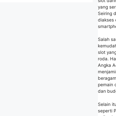
slot dar
yang ser
Seiring 
diakses 
smartph
Salah sa
kemudah
slot ya
roda. Ha
Angka A
menjami
beragamn
pemain 
dan bud
Selain i
seperti 