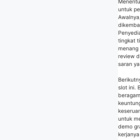
Menentuk
untuk pe
Awalnya
dikemban
Penyedia
tingkat 
menang m
review d
saran ya
Berikutn
slot ini
beragam 
keuntung
keserua
untuk m
demo gr
kerjanya